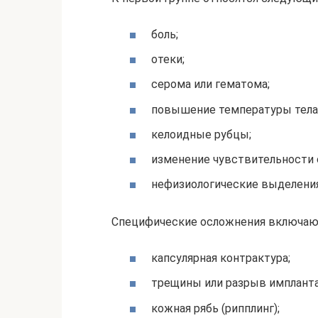
боль;
отеки;
серома или гематома;
повышение температуры тела
келоидные рубцы;
изменение чувствительности 
нефизиологические выделения
Специфические осложнения включают
капсулярная контрактура;
трещины или разрыв импланта
кожная рябь (рипплинг);