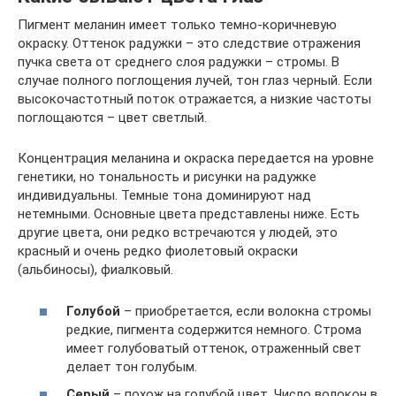
Пигмент меланин имеет только темно-коричневую
окраску. Оттенок радужки – это следствие отражения
пучка света от среднего слоя радужки – стромы. В
случае полного поглощения лучей, тон глаз черный. Если
высокочастотный поток отражается, а низкие частоты
поглощаются – цвет светлый.
Концентрация меланина и окраска передается на уровне
генетики, но тональность и рисунки на радужке
индивидуальны. Темные тона доминируют над
нетемными. Основные цвета представлены ниже. Есть
другие цвета, они редко встречаются у людей, это
красный и очень редко фиолетовый окраски
(альбиносы), фиалковый.
Голубой
– приобретается, если волокна стромы
редкие, пигмента содержится немного. Строма
имеет голубоватый оттенок, отраженный свет
делает тон голубым.
Серый
– похож на голубой цвет. Число волокон в