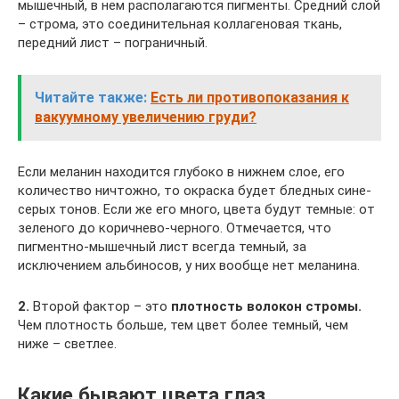
мышечный, в нем располагаются пигменты. Средний слой
– строма, это соединительная коллагеновая ткань,
передний лист – пограничный.
Читайте также:
Есть ли противопоказания к
вакуумному увеличению груди?
Если меланин находится глубоко в нижнем слое, его
количество ничтожно, то окраска будет бледных сине-
серых тонов. Если же его много, цвета будут темные: от
зеленого до коричнево-черного. Отмечается, что
пигментно-мышечный лист всегда темный, за
исключением альбиносов, у них вообще нет меланина.
2.
Второй фактор – это
плотность волокон стромы.
Чем плотность больше, тем цвет более темный, чем
ниже – светлее.
Какие бывают цвета глаз