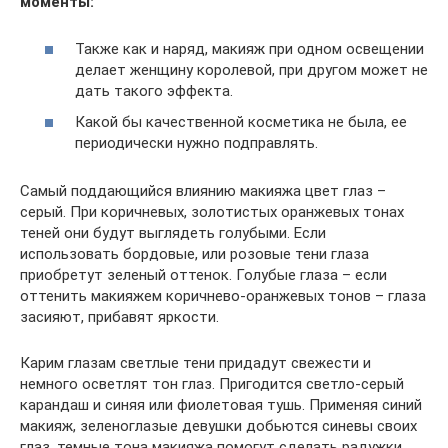
моменты:
Также как и наряд, макияж при одном освещении
делает женщину королевой, при другом может не
дать такого эффекта.
Какой бы качественной косметика не была, ее
периодически нужно подправлять.
Самый поддающийся влиянию макияжа цвет глаз –
серый. При коричневых, золотистых оранжевых тонах
теней они будут выглядеть голубыми. Если
использовать бордовые, или розовые тени глаза
приобретут зеленый оттенок. Голубые глаза – если
оттенить макияжем коричнево-оранжевых тонов – глаза
засияют, прибавят яркости.
Карим глазам светлые тени придадут свежести и
немного осветлят тон глаз. Пригодится светло-серый
карандаш и синяя или фиолетовая тушь. Применяя синий
макияж, зеленоглазые девушки добьются синевы своих
глаз, темные тона макияжа помогут сделать радужки