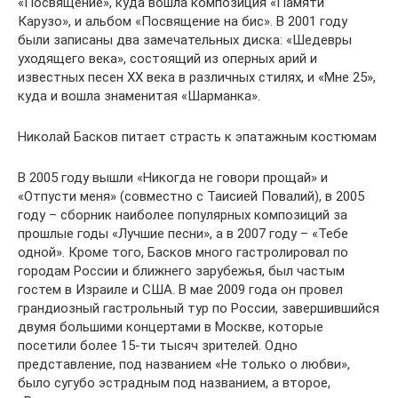
«Посвящение», куда вошла композиция «Памяти
Карузо», и альбом «Посвящение на бис». В 2001 году
были записаны два замечательных диска: «Шедевры
уходящего века», состоящий из оперных арий и
известных песен ХХ века в различных стилях, и «Мне 25»,
куда и вошла знаменитая «Шарманка».
Николай Басков питает страсть к эпатажным костюмам
В 2005 году вышли «Никогда не говори прощай» и
«Отпусти меня» (совместно с Таисией Повалий), в 2005
году – сборник наиболее популярных композиций за
прошлые годы «Лучшие песни», а в 2007 году – «Тебе
одной». Кроме того, Басков много гастролировал по
городам России и ближнего зарубежья, был частым
гостем в Израиле и США. В мае 2009 года он провел
грандиозный гастрольный тур по России, завершившийся
двумя большими концертами в Москве, которые
посетили более 15-ти тысяч зрителей. Одно
представление, под названием «Не только о любви»,
было сугубо эстрадным под названием, а второе,