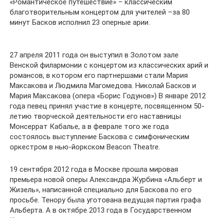
«Романтическое путешествие» – классическим
благотворительным концертом для учителей –за 80
минут Басков исполнил 23 оперные арии.
27 апреля 2011 года он выступил в Золотом зале
Венской филармонии с концертом из классических арий и
романсов, в котором его партнершами стали Мария
Максакова и Людмила Магомедова. Николай Басков и
Мария Максакова (опера «Борис Годунов») В январе 2012
года певец принял участие в концерте, посвященном 50-
летию творческой деятельности его наставницы
Монсеррат Кабалье, а в феврале того же года
состоялось выступление Баскова с симфоническим
оркестром в нью-йоркском Beacon Theatre.
19 сентября 2012 года в Москве прошла мировая
премьера новой оперы Александра Журбина «Альберт и
Жизель», написанной специально для Баскова по его
просьбе. Тенору была уготована ведущая партия графа
Альберта. А в октябре 2013 года в Государственном