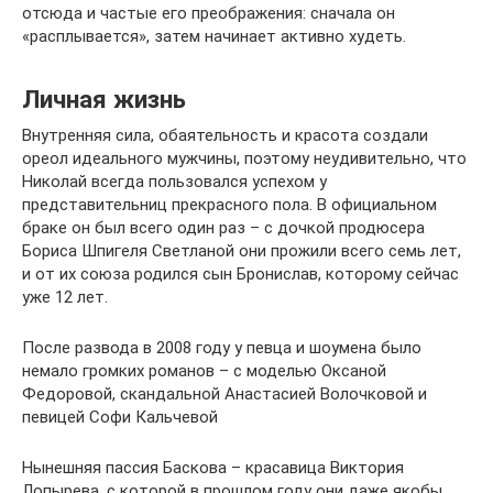
отсюда и частые его преображения: сначала он
«расплывается», затем начинает активно худеть.
Личная жизнь
Внутренняя сила, обаятельность и красота создали
ореол идеального мужчины, поэтому неудивительно, что
Николай всегда пользовался успехом у
представительниц прекрасного пола. В официальном
браке он был всего один раз – с дочкой продюсера
Бориса Шпигеля Светланой они прожили всего семь лет,
и от их союза родился сын Бронислав, которому сейчас
уже 12 лет.
После развода в 2008 году у певца и шоумена было
немало громких романов – с моделью Оксаной
Федоровой, скандальной Анастасией Волочковой и
певицей Софи Кальчевой
Нынешняя пассия Баскова – красавица Виктория
Лопырева, с которой в прошлом году они даже якобы