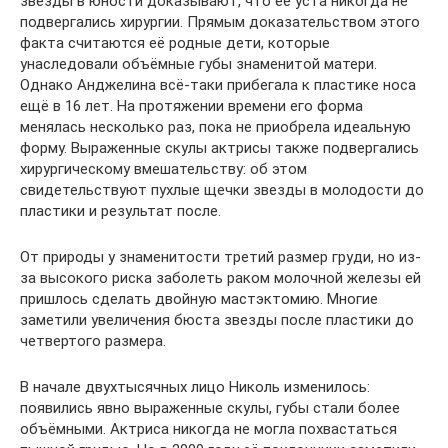
звезды в юности доказывают, что её уста никогда не
подвергались хирургии. Прямым доказательством этого
факта считаются её родные дети, которые
унаследовали объёмные губы знаменитой матери.
Однако Анджелина всё-таки прибегала к пластике носа
ещё в 16 лет. На протяжении времени его форма
менялась несколько раз, пока не приобрела идеальную
форму. Выраженные скулы актрисы также подвергались
хирургическому вмешательству: об этом
свидетельствуют пухлые щечки звезды в молодости до
пластики и результат после.
От природы у знаменитости третий размер груди, но из-
за высокого риска заболеть раком молочной железы ей
пришлось сделать двойную мастэктомию. Многие
заметили увеличения бюста звезды после пластики до
четвертого размера.
В начале двухтысячных лицо Николь изменилось:
появились явно выраженные скулы, губы стали более
объёмными. Актриса никогда не могла похвастаться