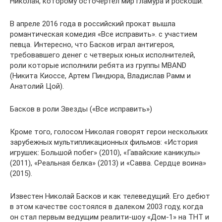
Николая, которому осточертел мир гламура и роскоши.
В апреле 2016 года в российский прокат вышла
романтическая комедия «Все исправить». с участием
певца. Интересно, что Басков играл антигероя,
требовавшего денег с четверых юных исполнителей,
роли которые исполнили ребята из группы MBAND
(Никита Киоссе, Артем Пиндюра, Владислав Рамм и
Анатолий Цой).
Басков в роли Звезды («Все исправить»)
Кроме того, голосом Николая говорят герои нескольких
зарубежных мультипликационных фильмов: «История
игрушек: Большой побег» (2010), «Гавайские каникулы»
(2011), «Реальная белка» (2013) и «Савва. Сердце воина»
(2015).
Известен Николай Басков и как телеведущий. Его дебют
в этом качестве состоялся в далеком 2003 году, когда
он стал первым ведущим реалити-шоу «Дом-1» на ТНТ и