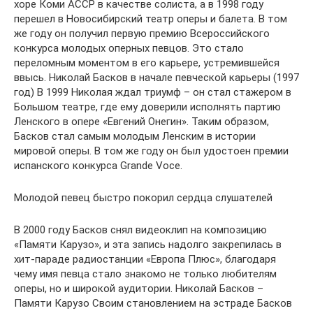
хоре Коми АССР в качестве солиста, а в 1998 году
перешел в Новосибирский театр оперы и балета. В том
же году он получил первую премию Всероссийского
конкурса молодых оперных певцов. Это стало
переломным моментом в его карьере, устремившейся
ввысь. Николай Басков в начале певческой карьеры (1997
год) В 1999 Николая ждал триумф – он стал стажером в
Большом театре, где ему доверили исполнять партию
Ленского в опере «Евгений Онегин». Таким образом,
Басков стал самым молодым Ленским в истории
мировой оперы. В том же году он был удостоен премии
испанского конкурса Grande Voce.
Молодой певец быстро покорил сердца слушателей
В 2000 году Басков снял видеоклип на композицию
«Памяти Карузо», и эта запись надолго закрепилась в
хит-параде радиостанции «Европа Плюс», благодаря
чему имя певца стало знакомо не только любителям
оперы, но и широкой аудитории. Николай Басков –
Памяти Карузо Своим становлением на эстраде Басков