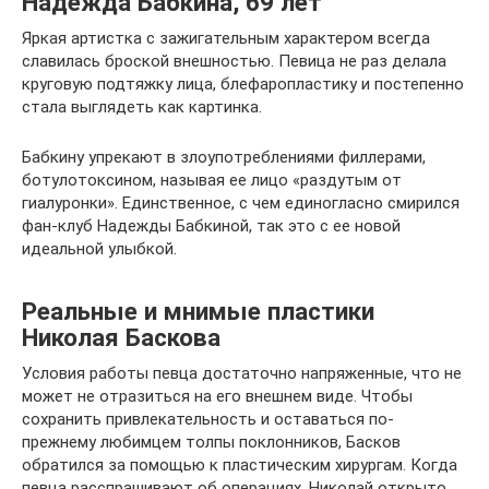
Надежда Бабкина, 69 лет
Яркая артистка с зажигательным характером всегда
славилась броской внешностью. Певица не раз делала
круговую подтяжку лица, блефаропластику и постепенно
стала выглядеть как картинка.
Бабкину упрекают в злоупотреблениями филлерами,
ботулотоксином, называя ее лицо «раздутым от
гиалуронки». Единственное, с чем единогласно смирился
фан-клуб Надежды Бабкиной, так это с ее новой
идеальной улыбкой.
Реальные и мнимые пластики
Николая Баскова
Условия работы певца достаточно напряженные, что не
может не отразиться на его внешнем виде. Чтобы
сохранить привлекательность и оставаться по-
прежнему любимцем толпы поклонников, Басков
обратился за помощью к пластическим хирургам. Когда
певца расспрашивают об операциях, Николай открыто