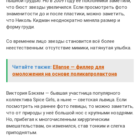
пышной грудью. Но в 2009 году её поклонники заметили,
что бюст звезды увеличился. Если просмотреть фото
знаменитости до и после пластики, можно заметить,
что Николь Кидман неоднократно меняла размер и
форму груди.
Со временем лицо звезды становится всё более
неестественным: отсутствие мимики, натянутая улыбка.
Читайте также:
Ellanse — филлер для
омоложения на основе поликапролактона
Виктория Бэкхем — бывшая участница популярного
коллектива Spice Girls, а ныне — светская львица. Если
посмотреть на раннее фото певицы, то можно заметить,
что от природы у неё большой нос с крупными ноздрями.
Но, прибегая к многочисленным хирургическим
вмешательствам, он изменился, став тонким и слегка
приподнятым.