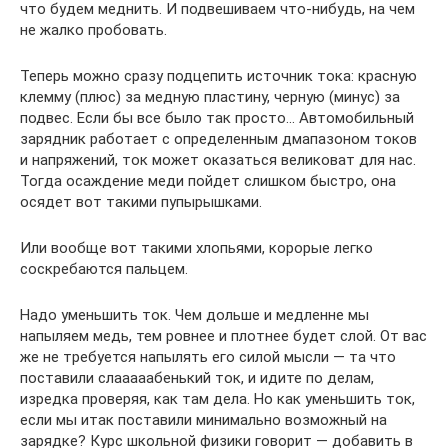
что будем меднить. И подвешиваем что-нибудь, на чем
не жалко пробовать.
Теперь можно сразу подцепить источник тока: красную
клемму (плюс) за медную пластину, черную (минус) за
подвес. Если бы все было так просто… Автомобильный
зарядник работает с определенным дмапазоном токов
и напряжений, ток может оказаться великоват для нас.
Тогда осаждение меди пойдет слишком быстро, она
осядет вот такими пупырышками.
Или вообще вот такими хлопьями, корорые легко
соскребаются пальцем.
Надо уменьшить ток. Чем дольше и медленне мы
напыляем медь, тем ровнее и плотнее будет слой. От вас
же не требуется напылять его силой мысли — та что
поставили слааааабенький ток, и идите по делам,
изредка проверяя, как там дела. Но как уменьшить ток,
если мы итак поставили минимально возможный на
зарядке? Курс школьной физики говорит — добавить в