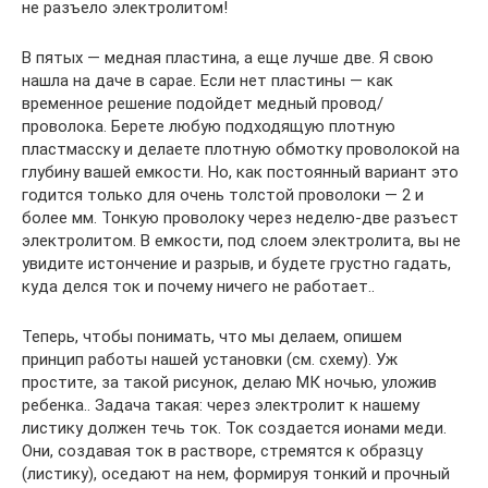
не разъело электролитом!
В пятых — медная пластина, а еще лучше две. Я свою
нашла на даче в сарае. Если нет пластины — как
временное решение подойдет медный провод/
проволока. Берете любую подходящую плотную
пластмасску и делаете плотную обмотку проволокой на
глубину вашей емкости. Но, как постоянный вариант это
годится только для очень толстой проволоки — 2 и
более мм. Тонкую проволоку через неделю-две разъест
электролитом. В емкости, под слоем электролита, вы не
увидите истончение и разрыв, и будете грустно гадать,
куда делся ток и почему ничего не работает..
Теперь, чтобы понимать, что мы делаем, опишем
принцип работы нашей установки (см. схему). Уж
простите, за такой рисунок, делаю МК ночью, уложив
ребенка.. Задача такая: через электролит к нашему
листику должен течь ток. Ток создается ионами меди.
Они, создавая ток в растворе, стремятся к образцу
(листику), оседают на нем, формируя тонкий и прочный