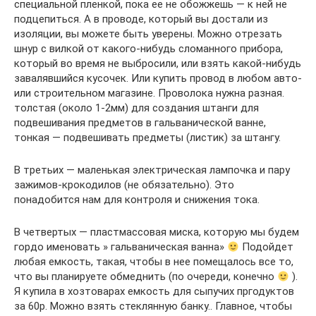
специальной пленкой, пока ее не обожжешь — к ней не
подцепиться. А в проводе, который вы достали из
изоляции, вы можете быть уверены. Можно отрезать
шнур с вилкой от какого-нибудь сломанного прибора,
который во время не выбросили, или взять какой-нибудь
завалявшийся кусочек. Или купить провод в любом авто-
или строительном магазине. Проволока нужна разная.
толстая (около 1-2мм) для создания штанги для
подвешивания предметов в гальванической ванне,
тонкая — подвешивать предметы (листик) за штангу.
В третьих — маленькая электрическая лампочка и пару
зажимов-крокодилов (не обязательно). Это
понадобится нам для контроля и снижения тока.
В четвертых — пластмассовая миска, которую мы будем
гордо именовать » гальваническая ванна»
Подойдет
любая емкость, такая, чтобы в нее помещалось все то,
что вы планируете обмеднить (по очереди, конечно
).
Я купила в хозтоварах емкость для сыпучих пргодуктов
за 60р. Можно взять стеклянную банку.. Главное, чтобы