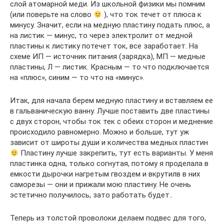
слой атомарной меди. Из школьной физики мы помним
(или поверьте на слово
), что ток течет от плюса к
минусу. Значит, если на медную пластину подать плюс, а
на листик — минус, то через электролит от медной
пластины к листику потечет ток, все заработает. На
схеме ИП — источник питания (зарядка), МП — медные
пластины, Л — листик. Красным — то что подключается
на «плюс», синим — то что на «минус».
Итак, для начала берем медную пластину и вставляем ее
в гальваническую ванну. Лучше поставить две пластины
с двух сторон, чтобы ток тек с обеих сторон и меднение
происходило равномерно. Можно и больше, тут уж
зависит от широты души и количества медных пластин
Пластину лучше закрепить, тут есть варианты. У меня
пластинка одна, только согнутая, потому я проделала в
емкости дырочки нагретым гвоздем и вкрутилв в них
саморезы — они и прижали мою пластину. Не очень
эстетично получилось, зато работать будет..
Теперь из толстой проволоки делаем подвес для того,