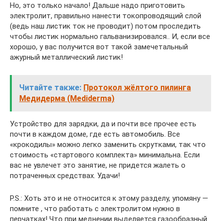
Но, это только начало! Дальше надо приготовить
электролит, правильно нанести токопроводящий слой
(ведь наш листик ток не проводит) потом проследить
чтобы листик нормально гальванизировался.. И, если все
хорошо, у вас получится вот такой замечетальный
ажурный металлический листик!
Читайте также:
Протокол жёлтого пилинга
Медидерма (Mediderma)
Устройство для зарядки, да и почти все прочее есть
почти в каждом доме, где есть автомобиль. Все
«крокодилы» можно легко заменить скрутками, так что
стоимость «стартового комплекта» минимальна. Если
вас не увлечет это занятие, не придется жалеть о
потраченных средствах. Удачи!
P.S.: Хоть это и не относится к этому разделу, упомяну —
помните , что работать с электролитом нужно в
перчатках! Что при меднении выделяется газообразный