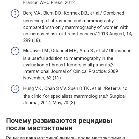
France: WHO Press; 2012.
Berg V.A., Blum D.D., Kormak D.B., et al./ Combined
screening of ultrasound and mammography
compared with only mammography of women with
an increased risk of breast cancer// 2013 August, 14;
299 (18).
McCavert M., Odonnel M.E., Aruri S., et al./ Ultrasound
is a useful addition to mammography in the
evaluation of breast tumors in all patients//
International Journal of Clinical Practice; 2009
November; 63 (11).
Hung V.K., Chan S.V.V, Suen D.T.K., et al. /Referral to
the clinic for specialists mammologists// Surgical
Journal; 2014, May; 70 (3).
Почему развиваются рецидивы
после мастэктомии
Рецидив рака молочной железы после мастэктомии в