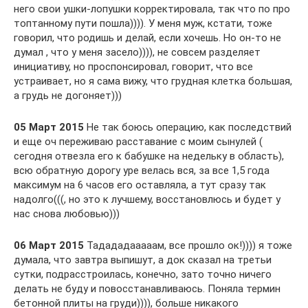
него свои ушки-лопушки корректировала, так что по про
топтанному пути пошла)))). У меня муж, кстати, тоже
говорил, что родишь и делай, если хочешь. Но он-то не
думал , что у меня засело)))), не совсем разделяет
инициативу, но проспонсировал, говорит, что все
устраивает, но я сама вижу, что грудная клетка большая,
а грудь не догоняет)))
05 Март 2015
Не так боюсь операцию, как последствий
и еще оч переживаю расставание с моим сынулей (
сегодня отвезла его к бабушке на недельку в область),
всю обратную дорогу уре велась вся, за все 1,5 года
максимум на 6 часов его оставляла, а тут сразу так
надолго(((, но это к лучшему, восстановлюсь и будет у
нас снова любовью)))
06 Март 2015
Тадададааааам, все прошло ок!)))) я тоже
думала, что завтра выпишут, а док сказал на третьи
сутки, подрасстроилась, конечно, зато точно ничего
делать не буду и повосстанавливаюсь. Поняла термин
бетонной плиты на груди)))), больше никакого