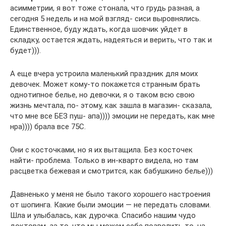
асимметрии, я вот тоже стонала, что грудь разная, а
сегодня 5 недель и на мой взгляд- сиси выровнялись.
Единственное, буду ждать, когда шовчик уйдет в
складку, остается ждать, надеяться и верить, что так и
будет))).
А еще вчера устроила маленький праздник для моих
девочек. Может кому-то покажется странным брать
однотипное белье, но девочки, я о таком всю свою
жизнь мечтала, по- этому, как зашла в магазин- сказала,
что мне все БЕЗ пуш- апа)))) эмоции не передать, как мне
нра)))) брала все 75С.
Они с косточками, но я их вытащила. Без косточек
найти- проблема. Только в ин-кварто видела, но там
расцветка бежевая и смотрится, как бабушкино белье)))
Давненько у меня не было такого хорошего настроения
от шопинга. Какие были эмоции — не передать словами.
Шла и улыбалась, как дурочка. Спасибо нашим чудо