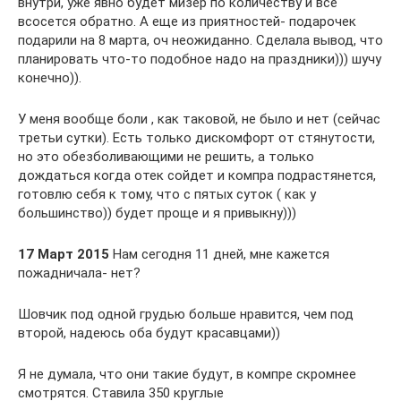
внутри, уже явно будет мизер по количеству и все
всосется обратно. А еще из приятностей- подарочек
подарили на 8 марта, оч неожиданно. Сделала вывод, что
планировать что-то подобное надо на праздники))) шучу
конечно)).
У меня вообще боли , как таковой, не было и нет (сейчас
третьи сутки). Есть только дискомфорт от стянутости,
но это обезболивающими не решить, а только
дождаться когда отек сойдет и компра подрастянется,
готовлю себя к тому, что с пятых суток ( как у
большинство)) будет проще и я привыкну)))
17 Март 2015
Нам сегодня 11 дней, мне кажется
пожадничала- нет?
Шовчик под одной грудью больше нравится, чем под
второй, надеюсь оба будут красавцами))
Я не думала, что они такие будут, в компре скромнее
смотрятся. Ставила 350 круглые