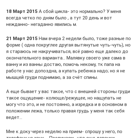
18 Март 2015
А сбой цикла- это нормально? У меня
всегда четко по дням было , а тут 20 день и вот
нежданно- негаданно явились м.
21 Март 2015
Нам вчера 2 недели было, тоже разные по
форме ( одна покруглее другая вытянутые чуть-чуть), но
я стараюсь не накручиваться, всё равно еще далеко до
окончательного варианта… Малявку своего уже сама в
ванну и из ванны достаю, помочь некому, тк папа на
работе у нас допоздна, а купать ребенка надо; но я не
мышцей груди поднимаю, а за счёт спины.
А еще бывает у вас такое, что с внешней стороны груди
такое ощущение- колюще/режущее, но нащупать не
могу что это, и не постоянно, а изредка и в основном в
положении лежа, только правая грудь у меня так себя
ведет…
Мне к доку через неделю на прием- спрошу у него, по