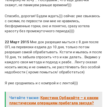
телефону не хочу … Послушаем , что еще девочки
скажут, не паникуем раньше времени!)))
Спасибо, дорогая! Будем ждать))) сейчас уже свыкаюсь
с сисями, по первости они мне не нравились,
бесформенные горки, оно и понятно, сразу хотела
красоту без промежуточного периода))))
22 Март 2015
Мне док разрешил мыться с 8 дня после
ОП, на перевязки ездила до 10 дня, только потом
разрешил самой обрабатывать. Кстати и мылась я после
10 дня, тк забыла спросить что и как делать… Видимо у
каждого своя метода и подход к реабе… Ленту сказал
носить месяц и не снимать, не расстёгивать без особой
надобности ( кроме помыться/ обработаться)
Я уже сроднилась и с компрой и с лентой)))
Читайте также:
Кристина Орбакайте – к каким
пластическим операциям прибегала звезда?