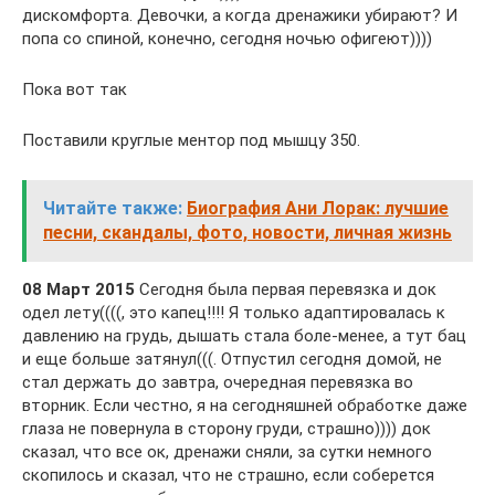
дискомфорта. Девочки, а когда дренажики убирают? И
попа со спиной, конечно, сегодня ночью офигеют))))
Пока вот так
Поставили круглые ментор под мышцу 350.
Читайте также:
Биография Ани Лорак: лучшие
песни, скандалы, фото, новости, личная жизнь
08 Март 2015
Сегодня была первая перевязка и док
одел лету((((, это капец!!!! Я только адаптировалась к
давлению на грудь, дышать стала боле-менее, а тут бац
и еще больше затянул(((. Отпустил сегодня домой, не
стал держать до завтра, очередная перевязка во
вторник. Если честно, я на сегодняшней обработке даже
глаза не повернула в сторону груди, страшно)))) док
сказал, что все ок, дренажи сняли, за сутки немного
скопилось и сказал, что не страшно, если соберется