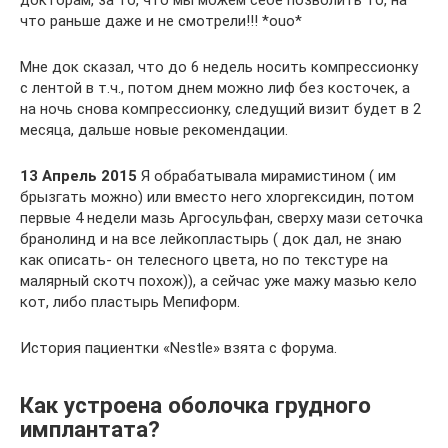
докторам, за то, что мы можем себе позволить то, на
что раньше даже и не смотрели!!! *ouo*
Мне док сказал, что до 6 недель носить компрессионку
с лентой в т.ч., потом днем можно лиф без косточек, а
на ночь снова компрессионку, следущий визит будет в 2
месяца, дальше новые рекомендации.
13 Апрель 2015
Я обрабатывала мирамистином ( им
брызгать можно) или вместо него хлоргексидин, потом
первые 4 недели мазь Аргосульфан, сверху мази сеточка
бранолинд и на все лейкопластырь ( док дал, не знаю
как описать- он телесного цвета, но по текстуре на
малярный скотч похож)), а сейчас уже мажу мазью кело
кот, либо пластырь Мепиформ.
История пациентки «Nestle» взята с форума.
Как устроена оболочка грудного
имплантата?