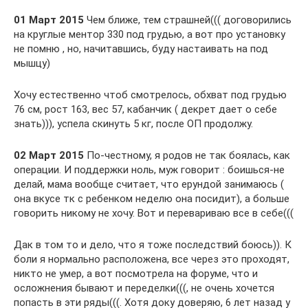
01 Март 2015
Чем ближе, тем страшней((( договорились
на круглые ментор 330 под грудью, а вот про установку
не помню , но, начитавшись, буду настаивать на под
мышцу)
Хочу естественно чтоб смотрелось, обхват под грудью
76 см, рост 163, вес 57, кабанчик ( декрет дает о себе
знать))), успела скинуть 5 кг, после ОП продолжу.
02 Март 2015
По-честному, я родов не так боялась, как
операции. И поддержки ноль, муж говорит : боишься-не
делай, мама вообще считает, что ерундой занимаюсь (
она вкусе тк с ребенком неделю она посидит), а больше
говорить никому не хочу. Вот и перевариваю все в себе(((
Дак в том то и дело, что я тоже последствий боюсь)). К
боли я нормально расположена, все через это проходят,
никто не умер, а вот посмотрела на форуме, что и
осложнения бывают и переделки(((, не очень хочется
попасть в эти ряды(((. Хотя доку доверяю, 6 лет назад у