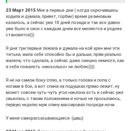
23 Март 2015
Мне в первые дни ( когда скрючившись
ходила и думала, привет, горбик) время резиновым
казалось, а сейчас уже 18 дней позади и так все давно
уже было и сиси с каждым днем все меняются и роднее
становятся)))
Я дня три первые лежала и думала-на кой хрен мне эти
титьки, жила себе спокойно бы и дальше, прям реально
жалела, что сделала, а сейчас даже смешно немного, как
я себя пожалеть «нисколько» не люблю))))
Я не на самом боку сплю, а только голова и попа с
ногами в бок, а вот спина на подушках прямо лежит, ну
может совсем чуть-чуть угол наклона есть и сейчас уже
свыклась с таким положением и ночью не просыпаюсь,
первую неделю муж спину массировал посреди ночи.
У меня саморассасывающиеся. (швы)