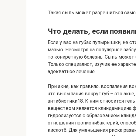
Такая сыпь может разрешиться само
Что делать, если появил
Если у вас на губах пупырышки, не ст
мазью. Несмотря на популярное забл
то конкретную болезнь. Сыпь может 
Только специалист, изучив ее характ
адекватное лечение.
При акне, как правило, воспаления во
что высыпания вокруг губ – это акне
антибиотики18. К ним относится ге
веществом является клиндамицина ф
гидролизуется с образованием клинд
отношении пропионибактерий, спосо
кислот6. Для уменьшения риска раз