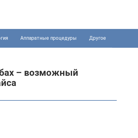
ргия
Аппаратные процедуры
Другое
убах – возможный
айса