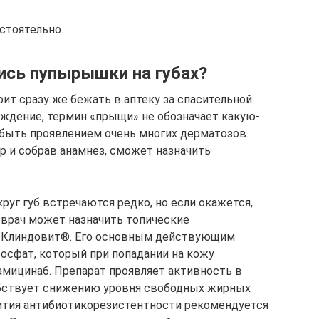
стоятельно.
ись пупырышки на губах?
оит сразу же бежать в аптеку за спасительной
уждение, термин «прыщи» не обозначает какую-
быть проявлением очень многих дерматозов.
ер и собрав анамнез, сможет назначить
круг губ встречаются редко, но если окажется,
, врач может назначить топические
ль Клиндовит®. Его основным действующим
осфат, который при попадании на кожу
амицина6. Препарат проявляет активность в
бствует снижению уровня свободных жирных
вития антибиотикорезистентности рекомендуется