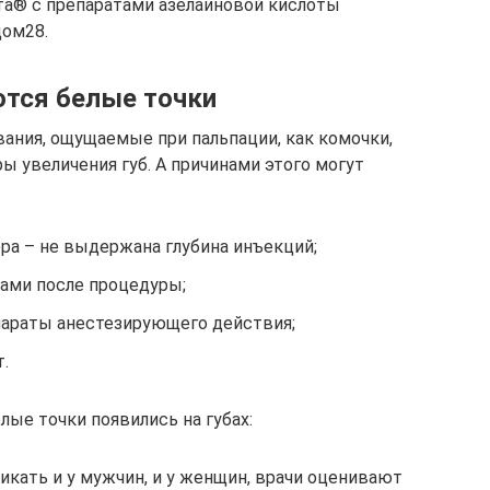
а® с препаратами азелаиновой кислоты
дом28.
ются белые точки
ания, ощущаемые при пальпации, как комочки,
ы увеличения губ. А причинами этого могут
ра – не выдержана глубина инъекций;
бами после процедуры;
епараты анестезирующего действия;
.
елые точки появились на губах:
икать и у мужчин, и у женщин, врачи оценивают