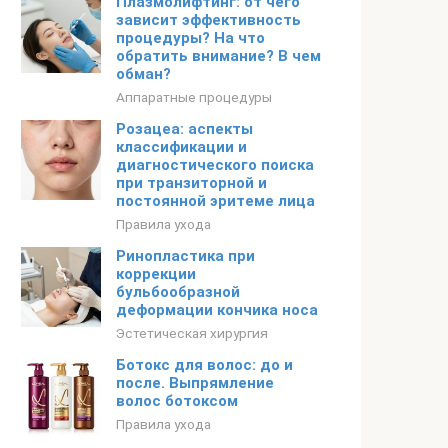
Плазмолифтинг: от чего
зависит эффективность
процедуры? На что
обратить внимание? В чем
обман?
Аппаратные процедуры
Розацеа: аспекты
классификации и
диагностического поиска
при транзиторной и
постоянной эритеме лица
Правила ухода
Ринопластика при
коррекции
бульбообразной
деформации кончика носа
Эстетическая хирургия
Ботокс для волос: до и
после. Выпрямление
волос ботоксом
Правила ухода