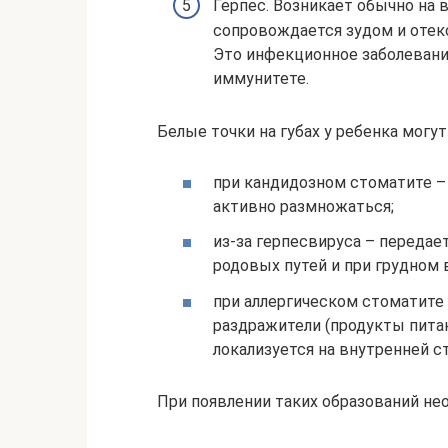
Герпес. Возникает обычно на 
сопровождается зудом и отеко
Это инфекционное заболевани
иммунитете.
Белые точки на губах у ребенка могут
при кандидозном стоматите – 
активно размножаться;
из-за герпесвируса – переда
родовых путей и при грудном 
при аллергическом стоматите 
раздражители (продукты питан
локализуется на внутренней с
При появлении таких образований не