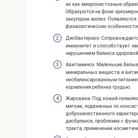
их как микрокистозные образо
Образуются на фоне чрезмерно
закупорке желез. Появляются
физиологических особенностя
Дисбактериоз. Сопровождаетс
иммунитет и способствует на
нарушением баланса здоровой
Авитаминоз. Маленькие белые
минеральных веществ и вита
несбалансированным питанием
кормления ребенка грудью.
Жировики. Под кожей появляю
мягкие, подвижные по консист
доброкачественного характер
дисбалансе, проблемах с фун
тракта, применении косметиче