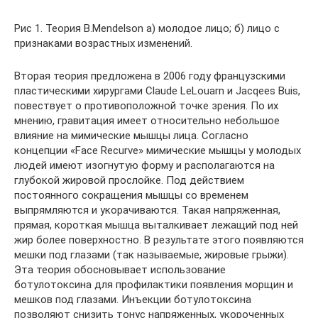
Рис 1. Теория B.Mendelson а) молодое лицо; б) лицо с
признаками возрастных изменений.
Вторая теория предложена в 2006 году французскими
пластическими хирургами Claude LeLouarn и Jacqees Buis,
повествует о противоположной точке зрения. По их
мнению, гравитация имеет относительно небольшое
влияние на мимические мышцы лица. Согласно
концепции «Face Recurve» мимические мышцы у молодых
людей имеют изогнутую форму и располагаются на
глубокой жировой прослойке. Под действием
постоянного сокращения мышцы со временем
выпрямляются и укорачиваются. Такая напряженная,
прямая, короткая мышца выталкивает лежащий под ней
жир более поверхностно. В результате этого появляются
мешки под глазами (так называемые, жировые грыжи).
Эта теория обосновывает использование
ботулотоксина для профилактики появления морщин и
мешков под глазами. Инъекции ботулотоксина
позволяют снизить тонус напряженных, укороченных