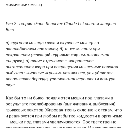
мимических мышц.
Рис 2. Теория «Face Recurve» Claude LeLouarn и Jacqees
Buis.
а) круговая мышца глаза и скуловые мышцы в
расслабленном состоянии; б) те же мышцы при
сокращении (лежащий под ними жир выталкивается
кнаружи); в) синие стрелочки – направление
выталкивания жира при сокращении мышечных волокон:
выбухают жировые «грыжи» нижних век, усугубляется
носослезная борозда, усиливаются неровности контура
скул.
Как бы то ни было, появляются мешки под глазами в
результате пролабирования (выпячивания, выбухания)
грыжевых пакетов. Жировая ткань склонна к отекам, что
и реализуется при любом избытке жидкости в организме
— мешки под глазами увеличиваются. Соответственно