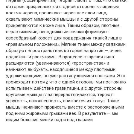
Первая (общепринятая) теория гласит о том, что связки,
которые прикрепляются с одной стороны к лицевым
костям черепа, проникают через все слои лица,
охватывают мимические мышцы и с другой стороны
прикрепляются к коже лица. Таким образом, плотные,
нерастяжимые, неподвижные связки формируют
своеобразный корсет для поддержания тканей лица в
«правильном положении». Мягкие ткани между связками
образуют «пространства», которые напротив — очень
подвижны и растяжимы. В процессе старения лица
расширяются (увеличиваются) «пространства» и
начинают выбухать, находящиеся между плотными
удерживающими, но уже растянувшимися связками. Это
происходит потому, что с одной стороны мы постоянно
испытываем действие гравитации, а с другой стороны
круговые мышцы глаз перерастягиваются, теряют
упругость, наполненность, снижается их тонус. Такие
мышцы начинают провисать вместе с расположенными
под ними жировыми грыжами век. В результате — мы
видим большие мешки над и под глазами.