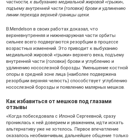
частности, к выбуханию медиальной жировой «грыжи»,
подъему внутренней части (головки) брови и удлинению
линии перехода верхней границы щеки.
B.Mendelson в своих работах доказал, что
верхневнутренняя и нижненаружная части орбиты
сильнее всего подвергаются резорбции в процессе
возрастных изменений. Это приводит к выбуханию
медиальной жировой «грыжи» верхнего века, подъему
внутренней части (головки) брови и углублению и
удлинению носослезной борозды. Уменьшение костной
опоры в средней зоне лица (наиболее подвержена
резорбции верхняя челюсть) способствует углублению
носослезной борозды и появлению малярных мешков.
Как избавиться от мешков под глазами
отзывы
«Когда побеседовала с Илоной Сергеевной, сразу
прониклась к ней доверием и уважением, идти искать
альтернативу уже не хотелось. Первое впечатление
оказалось необманчивым, дальнейшее общение только