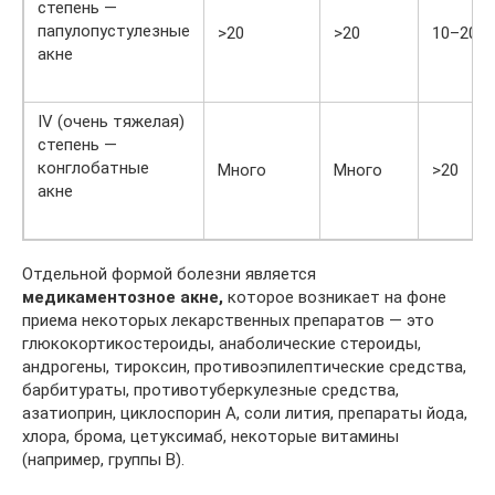
степень —
папулопустулезные
>20
>20
10–20
акне
IV (очень тяжелая)
степень —
конглобатные
Много
Много
>20
акне
Отдельной формой болезни является
медикаментозное акне,
которое возникает на фоне
приема некоторых лекарственных препаратов — это
глюкокортикостероиды, анаболические стероиды,
андрогены, тироксин, противоэпилептические средства,
барбитураты, противотуберкулезные средства,
азатиоприн, циклоспорин А, соли лития, препараты йода,
хлора, брома, цетуксимаб, некоторые витамины
(например, группы В).