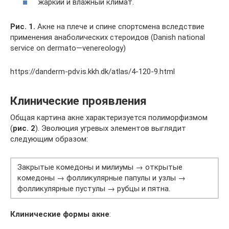
жаркий и влажный климат.
Рис. 1.
Акне на плече и спине спортсмена вследствие
применения анаболических стероидов (Danish national
service on dermato—venereology)
https://danderm-pdv.is.kkh.dk/atlas/4-120-9.html
Клинические проявления
Общая картина акне характеризуется полиморфизмом
(
рис. 2
). Эволюция угревых элементов выглядит
следующим образом:
Закрытые комедоны и милиумы → открытые
комедоны → фолликулярные папулы и узлы →
фолликулярные пустулы → рубцы и пятна.
Клинические формы акне
: