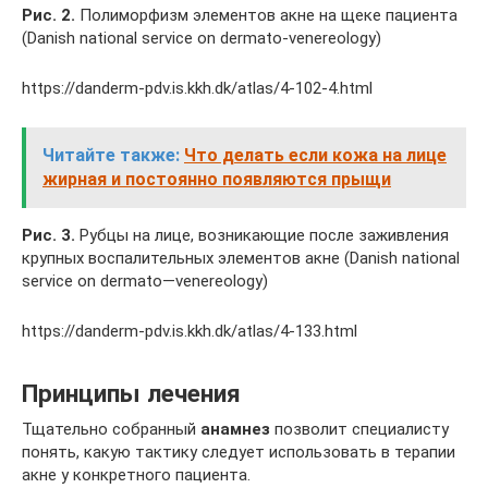
Рис
. 2.
Полиморфизм элементов акне на щеке пациента
(Danish national service on dermato-venereology)
https://danderm-pdv.is.kkh.dk/atlas/4-102-4.html
Читайте также:
Что делать если кожа на лице
жирная и постоянно появляются прыщи
Рис. 3.
Рубцы на лице, возникающие после заживления
крупных воспалительных элементов акне (Danish national
service on dermato—venereology)
https://danderm-pdv.is.kkh.dk/atlas/4-133.html
Принципы лечения
Тщательно собранный
анамнез
позволит специалисту
понять, какую тактику следует использовать в терапии
акне у конкретного пациента.