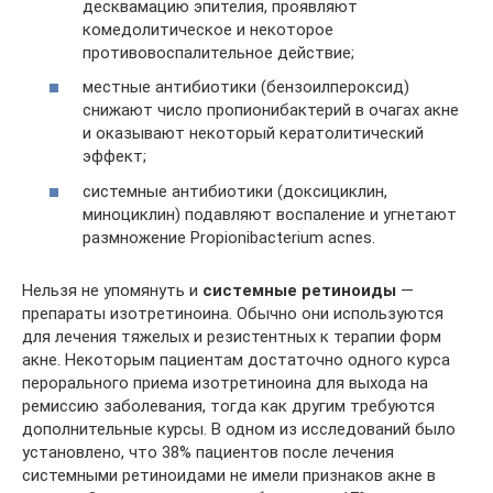
десквамацию эпителия, проявляют
комедолитическое и некоторое
противовоспалительное действие;
местные антибиотики (бензоилпероксид)
снижают число пропионибактерий в очагах акне
и оказывают некоторый кератолитический
эффект;
системные антибиотики (доксициклин,
миноциклин) подавляют воспаление и угнетают
размножение Propionibacterium acnes.
Нельзя не упомянуть и
системные ретиноиды
—
препараты изотретиноина. Обычно они используются
для лечения тяжелых и резистентных к терапии форм
акне. Некоторым пациентам достаточно одного курса
перорального приема изотретиноина для выхода на
ремиссию заболевания, тогда как другим требуются
дополнительные курсы. В одном из исследований было
установлено, что 38% пациентов после лечения
системными ретиноидами не имели признаков акне в