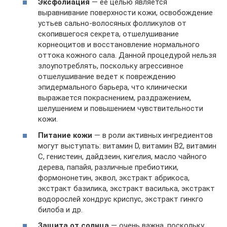
Эксфолиация
— ее целью является
выравнивание поверхности кожи, освобождение
устьев сально-волосяных фолликулов от
скопившегося секрета, отшелушивание
корнеоцитов и восстановление нормального
оттока кожного сала. Данной процедурой нельзя
злоупотреблять, поскольку агрессивное
отшелушивание ведет к повреждению
эпидермального барьера, что клинически
выражается покраснением, раздражением,
шелушением и повышением чувствительности
кожи.
Питание кожи
— в роли активных ингредиентов
могут выступать: витамин D, витамин В2, витамин
С, генистеин, дайдзеин, кигелия, масло чайного
дерева, папайя, различные пребиотики,
формононетин, эквол, экстракт абрикоса,
экстракт базилика, экстракт василька, экстракт
водорослей хондрус криспус, экстракт гинкго
билоба и др.
Защита от солнца
— очень важна, поскольку