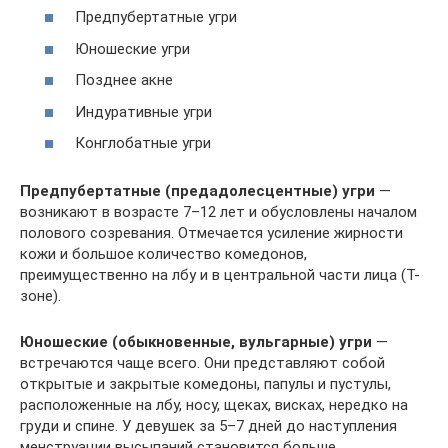
Предпубертатные угри
Юношеские угри
Позднее акне
Индуративные угри
Конглобатные угри
Предпубертатные (предадолесцентные) угри
—
возникают в возрасте 7–12 лет и обусловлены началом
полового созревания. Отмечается усиление жирности
кожи и большое количество комедонов,
преимущественно на лбу и в центральной части лица (Т-
зоне).
Юношеские (обыкновенные, вульгарные) угри
—
встречаются чаще всего. Они представляют собой
открытые и закрытые комедоны, папулы и пустулы,
расположенные на лбу, носу, щеках, висках, нередко на
груди и спине. У девушек за 5–7 дней до наступления
менструации высыпаний становится больше.