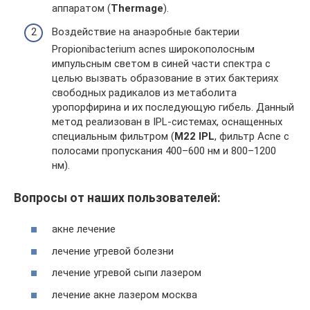
аппаратом (
Thermage
).
Воздействие на анаэробные бактерии
Propionibacterium acnes широкополосным
импульсным светом в синей части спектра с
целью вызвать образование в этих бактериях
свободных радикалов из метаболита
уропорфирина и их последующую гибель. Данный
метод реализован в IPL-системах, оснащенных
специальным фильтром (
M
22
IPL
, фильтр Acne c
полосами пропускания 400–600 нм и 800–1200
нм).
Вопросы от наших пользователей:
акне лечение
лечение угревой болезни
лечение угревой сыпи лазером
лечение акне лазером москва