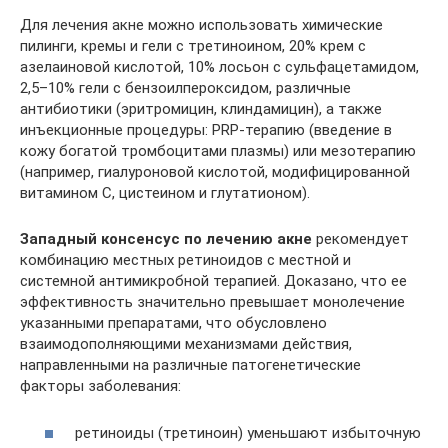
Для лечения акне можно использовать химические
пилинги, кремы и гели с третиноином, 20% крем с
азелаиновой кислотой, 10% лосьон с сульфацетамидом,
2,5–10% гели с бензоилпероксидом, различные
антибиотики (эритромицин, клиндамицин), а также
инъекционные процедуры: PRP-терапию (введение в
кожу богатой тромбоцитами плазмы) или мезотерапию
(например, гиалуроновой кислотой, модифицированной
витамином С, цистеином и глутатионом).
Западный консенсус по лечению акне
рекомендует
комбинацию местных ретиноидов с местной и
системной антимикробной терапией. Доказано, что ее
эффективность значительно превышает монолечение
указанными препаратами, что обусловлено
взаимодополняющими механизмами действия,
направленными на различные патогенетические
факторы заболевания:
ретиноиды (третиноин) уменьшают избыточную