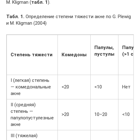
M. Kligman (
табл. 1
).
Табл. 1.
Определение степени тяжести акне по G. Plewig
и M. Kligman (2004)
Папулы,
Папул
пустулы
(>1 см)
Степень тяжести
Комедоны
I (легкая) степень
— комедональные
<20
<10
Нет
акне
II (средняя)
степень —
>20
10–20
<10
папулопустулезные
акне
III (тяжелая)