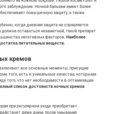
ороннего на кожном покрове. Любой косметолог и
это заблуждение. Ночной бальзам имеет более
 обеспечивает повышенную защиту, а также
бенно, когда дневная защита не справляется
а должна оставаться незаметной, такой препарат
льшинство негативных факторов.
Наиболее
достатка питательных веществ.
ных кремов
 включают все основные моменты, присущие
роме того, есть и уникальные качества, которыми
иду того, что нет необходимости в оптимизации
олный список достоинств ночных кремов
орая при регулярном уходе приобретает
 действует даже днем, после умывания.