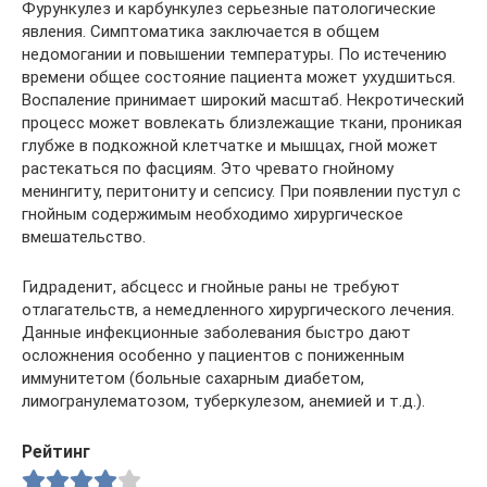
Фурункулез и карбункулез серьезные патологические
явления. Симптоматика заключается в общем
недомогании и повышении температуры. По истечению
времени общее состояние пациента может ухудшиться.
Воспаление принимает широкий масштаб. Некротический
процесс может вовлекать близлежащие ткани, проникая
глубже в подкожной клетчатке и мышцах, гной может
растекаться по фасциям. Это чревато гнойному
менингиту, перитониту и сепсису. При появлении пустул с
гнойным содержимым необходимо хирургическое
вмешательство.
Гидраденит, абсцесс и гнойные раны не требуют
отлагательств, а немедленного хирургического лечения.
Данные инфекционные заболевания быстро дают
осложнения особенно у пациентов с пониженным
иммунитетом (больные сахарным диабетом,
лимогранулематозом, туберкулезом, анемией и т.д.).
Рейтинг