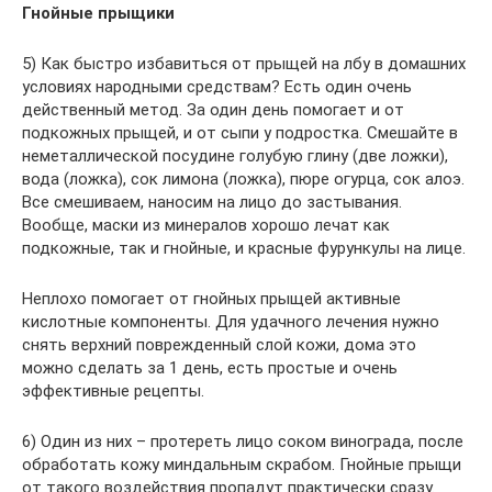
Гнойные прыщики
5) Как быстро избавиться от прыщей на лбу в домашних
условиях народными средствам? Есть один очень
действенный метод. За один день помогает и от
подкожных прыщей, и от сыпи у подростка. Смешайте в
неметаллической посудине голубую глину (две ложки),
вода (ложка), сок лимона (ложка), пюре огурца, сок алоэ.
Все смешиваем, наносим на лицо до застывания.
Вообще, маски из минералов хорошо лечат как
подкожные, так и гнойные, и красные фурункулы на лице.
Неплохо помогает от гнойных прыщей активные
кислотные компоненты. Для удачного лечения нужно
снять верхний поврежденный слой кожи, дома это
можно сделать за 1 день, есть простые и очень
эффективные рецепты.
6) Один из них – протереть лицо соком винограда, после
обработать кожу миндальным скрабом. Гнойные прыщи
от такого воздействия пропадут практически сразу.