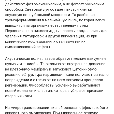
действуют фотомеханическим, а не фототермическим
способом. Световой луч создаёт внутри клетки
звуковую волну большой мощности. Та разбивает
хромофоры-мишени в мельчайшую пыль, которая легко
выводится из организма естественным путём.
Первоначально пикосекундные лазеры создавались для
удаления татуировок и другой пигментации, но при
клинических исследованиях стал заметен их
омолаживающий эффект.
Акустическая волна лазера образует мелкие вакуумные
пузырьки — лиобы. Те оказывают внутреннее давление
на клеточную мембрану и запускают цитокиновую
реакцию «Структура нарушена». Ткани получают сигнал о
повреждении и отвечают на него запуском процессов
регенерации. Фибробласты усиленно вырабатывают
новый коллаген и эластин, которые убирают признаки
старения кожи.
На микротравмировании тканей основан эффект любого
аппаратного омоложения. Принципиальное отличие