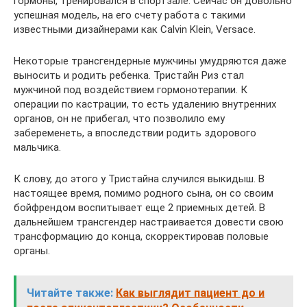
гормоны, тренировался в спортзале. Сейчас он довольно
успешная модель, на его счету работа с такими
известными дизайнерами как Calvin Klein, Versace.
Некоторые трансгендерные мужчины умудряются даже
выносить и родить ребенка. Тристайн Риз стал
мужчиной под воздействием гормонотерапии. К
операции по кастрации, то есть удалению внутренних
органов, он не прибегал, что позволило ему
забеременеть, а впоследствии родить здорового
мальчика.
К слову, до этого у Тристайна случился выкидыш. В
настоящее время, помимо родного сына, он со своим
бойфрендом воспитывает еще 2 приемных детей. В
дальнейшем трансгендер настраивается довести свою
трансформацию до конца, скорректировав половые
органы.
Читайте также:
Как выглядит пациент до и