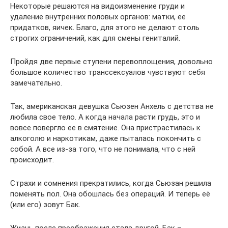
Некоторые решаются на видоизменение груди и
удаление внутренних половых органов: матки, ее
придатков, яичек. Благо, для этого не делают столь
строгих ограничений, как для смены гениталий.
Пройдя две первые ступени перевоплощения, довольно
большое количество транссексуалов чувствуют себя
замечательно.
Так, американская девушка Сьюзен Анхель с детства не
любила свое тело. А когда начала расти грудь, это и
вовсе повергло ее в смятение. Она пристрастилась к
алкоголю и наркотикам, даже пыталась покончить с
собой. А все из-за того, что не понимала, что с ней
происходит.
Страхи и сомнения прекратились, когда Сьюзан решила
поменять пол. Она обошлась без операций. И теперь её
(или его) зовут Бак.
Жизнь после преображения стала другой. Бак –