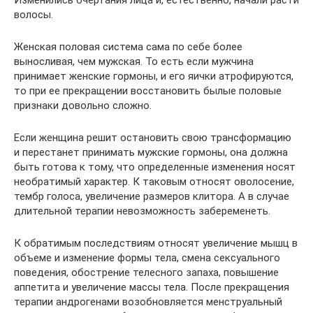
Изменились очертания лица и, естественно, начали расти
волосы.
Женская половая система сама по себе более
выносливая, чем мужская. То есть если мужчина
принимает женские гормоны, и его яички атрофируются,
то при ее прекращении восстановить былые половые
признаки довольно сложно.
Если женщина решит остановить свою трансформацию
и перестанет принимать мужские гормоны, она должна
быть готова к тому, что определенные изменения носят
необратимый характер. К таковым относят оволосение,
тембр голоса, увеличение размеров клитора. А в случае
длительной терапии невозможность забеременеть.
К обратимым последствиям относят увеличение мышц в
объеме и изменение формы тела, смена сексуального
поведения, обострение телесного запаха, повышение
аппетита и увеличение массы тела. После прекращения
терапии андрогенами возобновляется менструальный