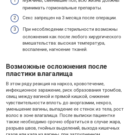
Мужчины, сменившие пол, всю жизнь должны
принимать гормональные препараты.
Секс запрещен на 3 месяца после операции.
При несоблюдении стерильности возможны
осложнения как после любого хирургического
вмешательства: высокая температура,
воспаление, нагноение тканей.
Возможные осложнения после
пластики влагалища
В этом ряду реакция на наркоз, кровотечение,
инфекционное заражение, риск образования тромбов,
свищ между вагиной и прямой кишкой, снижение
чувствительности вплоть до аноргазмии, некроз,
уменьшение вагины, выпадение ее стенок из тела, рост
волос в зоне влагалища. После выписки пациентке
также необходимо срочно обратиться в случае жара,
разрыва швов, гнойных выделений, выхода кишечных
газов или кала из вагины, при затрудненном