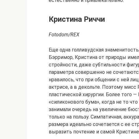
естественно и привлекательно.
Кристина Риччи
Fotodom/REX
Еще одна голливудская знаменитость,
Бэрримор, Кристина от природы име
стройности, даже субтильности фигур
параметра совершенно не сочетаются
нравилось, что при общении с ней ли
актрисе, а в декольте. Поэтому мисс
пластической хирургии. Более того —
«силиконового бума», когда не то чт
занимали очередь на увеличение бюс
только на пользу. Симпатичная, акку
размера идеально сочетается с ее ст
выразить почтение и самой Кристине, 