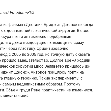
онс»/ Fotodom/REX
ка из фильма «Дневник Бриджит Джонс» никогда
ых достижений пластической хирургии. В свое
аккуратная и оптимально подобранная
и, что даже вездесущие папарацци не сразу
йти через пластику. Ориентировочно
од с 2005 по 2006 год, но точную дату сказать
о прошло вмешательство. Долгое время ходили
стической хирургии мисс Зеллвегер пришлось из-
риджит Джонс». Актрисе пришлось пойти на
ть главную героиню. Такие эксперименты с
уди самым неделикатным образом. Поэтому
и. Объем груди Рене практически не изменился,
ривлекательной.