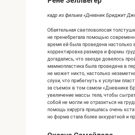
Рене Зеллвегер
кадр из фильма «Дневник Бриджит Дж
Обаятельная светловолосая толстуш
не пренебрегала помощью современн
время ей была проведена настолько 
корректировка размера и формы груд
догадались, что звезде довелось про
маммопластика была проведена в пери
не может никто, настолько незаметн
слухи, что прибегнуть к услугам пла
за съемок в том самом «Дневнике Б
увеличение массы тела, чтобы сыгра
собой не могли не отразиться на гр
помощь хирурга пришлась очень кстат
но форма стала более аккуратной и п