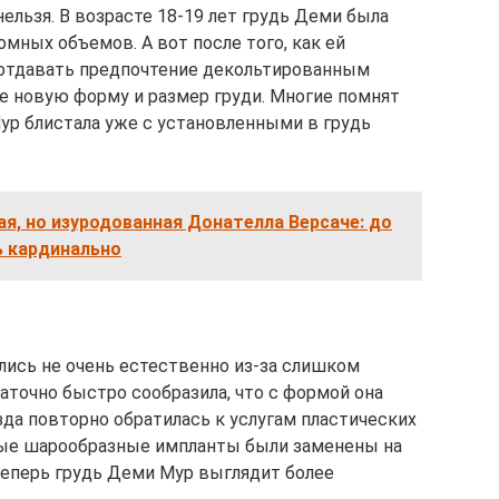
льзя. В возрасте 18-19 лет грудь Деми была
мных объемов. А вот после того, как ей
а отдавать предпочтение декольтированным
 новую форму и размер груди. Многие помнят
ур блистала уже с установленными в грудь
ая, но изуродованная Донателла Версаче: до
ь кардинально
ись не очень естественно из-за слишком
точно быстро сообразила, что с формой она
да повторно обратилась к услугам пластических
нные шарообразные импланты были заменены на
Теперь грудь Деми Мур выглядит более