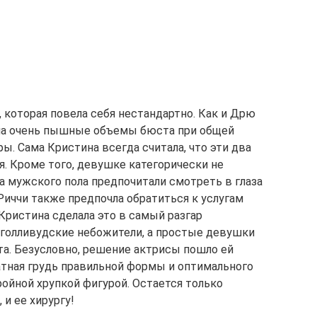
 которая повела себя нестандартно. Как и Дрю
ла очень пышные объемы бюста при общей
ы. Сама Кристина всегда считала, что эти два
. Кроме того, девушке категорически не
ца мужского пола предпочитали смотреть в глаза
 Риччи также предпочла обратиться к услугам
 Кристина сделала это в самый разгар
о голливудские небожители, а простые девушки
та. Безусловно, решение актрисы пошло ей
ратная грудь правильной формы и оптимального
ройной хрупкой фигурой. Остается только
и ее хирургу!