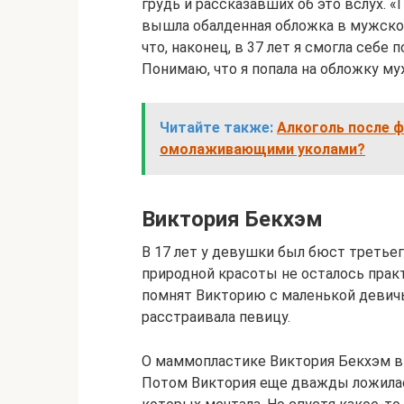
грудь и рассказавших об это вслух. «
вышла обалденная обложка в мужском
что, наконец, в 37 лет я смогла себ
Понимаю, что я попала на обложку м
Читайте также:
Алкоголь после 
омолаживающими уколами?
Виктория Бекхэм
В 17 лет у девушки был бюст третьег
природной красоты не осталось практич
помнят Викторию с маленькой девичь
расстраивала певицу.
О маммопластике Виктория Бекхэм в
Потом Виктория еще дважды ложилась