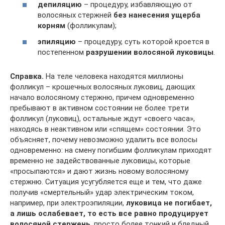
депиляцию
– процедуру, избавляющую от
волосяных стержней
без нанесения ущерба
корням
(фолликулам);
эпиляцию
– процедуру, суть которой кроется в
постепенном
разрушении волосяной луковицы
.
Справка.
На теле человека находятся миллионы
фолликул – крошечных волосяных луковиц, дающих
начало волосяному стержню, причем одновременно
пребывают в активном состоянии не более трети
фолликул (луковиц), остальные ждут «своего часа»,
находясь в неактивном или «спящем» состоянии. Это
объясняет, почему невозможно удалить все волосы
одновременно: на смену погибшим фолликулам приходят
временно не задействованные луковицы, которые
«просыпаются» и дают жизнь новому волосяному
стержню. Ситуация усугубляется еще и тем, что даже
получив «смертельный» удар электрическим током,
например, при электроэпиляции,
луковица не погибает,
а лишь ослабевает, то есть все равно продуцирует
волосяной стержень
, просто более тонкий и бледный,