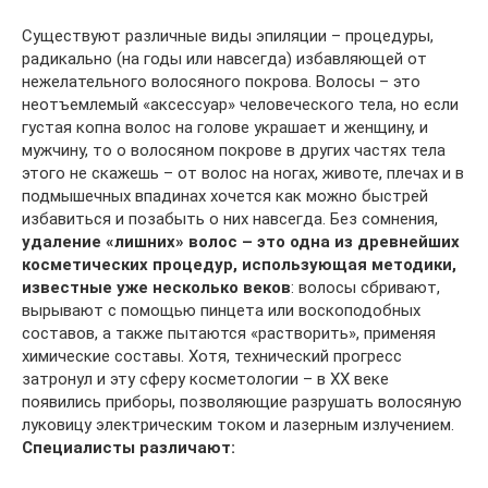
Существуют различные виды эпиляции – процедуры,
радикально (на годы или навсегда) избавляющей от
нежелательного волосяного покрова. Волосы – это
неотъемлемый «аксессуар» человеческого тела, но если
густая копна волос на голове украшает и женщину, и
мужчину, то о волосяном покрове в других частях тела
этого не скажешь – от волос на ногах, животе, плечах и в
подмышечных впадинах хочется как можно быстрей
избавиться и позабыть о них навсегда. Без сомнения,
удаление «лишних» волос – это одна из древнейших
косметических процедур, использующая методики,
известные уже несколько веков
: волосы сбривают,
вырывают с помощью пинцета или воскоподобных
составов, а также пытаются «растворить», применяя
химические составы. Хотя, технический прогресс
затронул и эту сферу косметологии – в XX веке
появились приборы, позволяющие разрушать волосяную
луковицу электрическим током и лазерным излучением.
Специалисты различают: