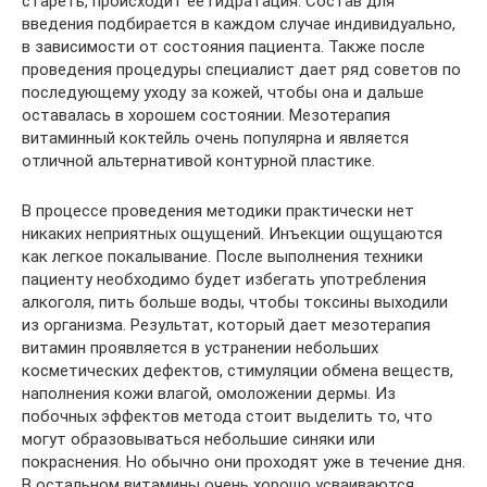
стареть, происходит ее гидратация. Состав для
введения подбирается в каждом случае индивидуально,
в зависимости от состояния пациента. Также после
проведения процедуры специалист дает ряд советов по
последующему уходу за кожей, чтобы она и дальше
оставалась в хорошем состоянии. Мезотерапия
витаминный коктейль очень популярна и является
отличной альтернативой контурной пластике.
В процессе проведения методики практически нет
никаких неприятных ощущений. Инъекции ощущаются
как легкое покалывание. После выполнения техники
пациенту необходимо будет избегать употребления
алкоголя, пить больше воды, чтобы токсины выходили
из организма. Результат, который дает мезотерапия
витамин проявляется в устранении небольших
косметических дефектов, стимуляции обмена веществ,
наполнения кожи влагой, омоложении дермы. Из
побочных эффектов метода стоит выделить то, что
могут образовываться небольшие синяки или
покраснения. Но обычно они проходят уже в течение дня.
В остальном витамины очень хорошо усваиваются