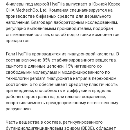
Филлеры под маркой HyaFilia выпускает в Южной Корее
СНА MedtechCo. Ltd. Компания специализируется на
производстве бифазных средств для дермального
наполнения. Благодаря лабораторным исследованиям,
регулярно выполняемым производителем, подобран
оптимальный состав, способ подготовки компонентов
препаратов.
Гели HyaFilia производятся из гиалуроновой кислоты. В
состав включено 85% стабилизированного вещества,
сшитого в длинные цепочки, 15% нативного со
свободными молекулами и модифицированного по
технологии pendant гиалуроната натрия в переходном
состоянии. Это обеспечивает средству пластичность
при введении, способность к диффузии в пределах
рабочего пространства, длительное сохранение,
сопротивляемость преждевременному естественному
разрушению.
Часть вещества в составе, ретикулированного
бутандиолдиглицидиловым эфиром (BDDE), обладает