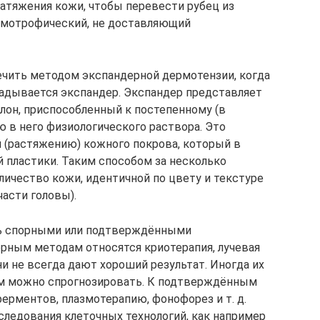
атяжения кожи, чтобы перевести рубец из
ормотрофический, не доставляющий
чить методом экспандерной дермотензии, когда
адывается экспандер. Экспандер представляет
лон, приспособленный к постепенному (в
ю в него физиологического раствора. Это
 (растяжению) кожного покрова, который в
 пластики. Таким способом за несколько
ичество кожи, идентичной по цвету и текстуре
части головы).
ь спорными или подтверждёнными
рным методам относятся криотерапия, лучевая
ни не всегда дают хороший результат. Иногда их
м можно спрогнозировать. К подтверждённым
ерментов, плазмотерапию, фонофорез и т. д.
ледования клеточных технологий, как например