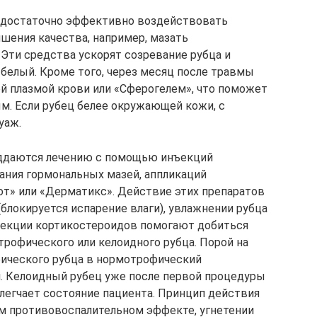
достаточно эффективно воздействовать
шения качества, например, мазать
Эти средства ускорят созревание рубца и
 белый. Кроме того, через месяц после травмы
й плазмой крови или «Сферогелем», что поможет
м. Если рубец белее окружающей кожи, с
уаж.
ддаются лечению с помощью инъекций
ания гормональных мазей, аппликаций
от» или «Дерматикс». Действие этих препаратов
блокируется испарение влаги), увлажнении рубца
нъекции кортикостероидов помогают добиться
трофического или келоидного рубца. Порой на
фического рубца в нормотрофический
. Келоидный рубец уже после первой процедуры
блегчает состояние пациента. Принцип действия
м противовоспалительном эффекте, угнетении