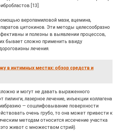
бробластов [13].
помощью веропамиловой мази, ацемина,
епаратов цитокинов. Эти методы целесообразно
эффективны и полезны в выявлении процессов,
е их бывает сложно применить ввиду
дороговизны лечения.
жу в интимных местах: обзор средств и
 сложно и могут не давать выраженного
т пилинги, лазерное лечение, инъекции коллагена
армабразию — сошлифовывание поверхности
йствовать очень грубо, то она может привести к
ическим методам относится иссечение участка
 это живот с множеством стрий).