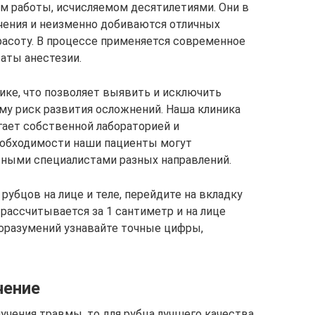
м работы, исчисляемом десятилетиями. Они в
чения и неизменно добиваются отличных
расоту. В процессе применяется современное
аты анестезии.
ике, что позволяет выявить и исключить
му риск развития осложнений. Наша клиника
гает собственной лабораторией и
еобходимости наши пациенты могут
ьными специалистами разных направлений.
 рубцов на лице и теле, перейдите на вкладку
 рассчитывается за 1 сантиметр и на лице
оразумений узнавайте точные цифры,
чение
учения травмы, то для рубца лучшего качества