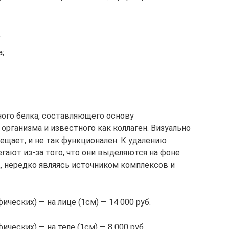
;
;
ного белка, составляющего основу
организма и известного как коллаген. Визуально
мещает, и не так функционален. К удалению
егают из-за того, что они выделяются на фоне
, нередко являясь источником комплексов и
ческих) — на лице (1см) — 14 000 руб.
ческих) — на теле (1см) — 8 000 руб.