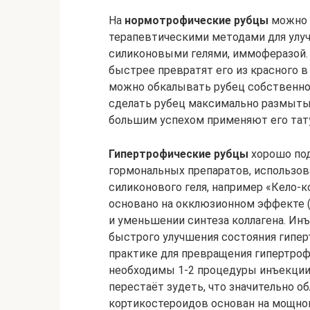
На
нормотрофические рубцы
можно 
терапевтическими методами для улуч
силиконовыми гелями, иммоферазой. 
быстрее превратят его из красного в
можно обкалывать рубец собственно
сделать рубец максимально размыты
большим успехом применяют его тат
Гипертрофические рубцы
хорошо по
гормональных препаратов, использов
силиконового геля, например «Кело-к
основано на окклюзионном эффекте (
и уменьшении синтеза коллагена. И
быстрого улучшения состояния гипер
практике для превращения гипертро
необходимы 1-2 процедуры инъекции
перестаёт зудеть, что значительно о
кортикостероидов основан на мощно