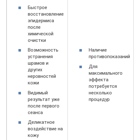
Быстрое
восстановление
эпидермиса
после
химической
очистки
Возможность
Наличие
устранения
противопоказаний
шрамов и
Для
других
максимального
неровностей
эффекта
кожи
потребуется
Видимый
несколько
результат уже
процедур
после первого
сеанса
Деликатное
воздействие на
кожу