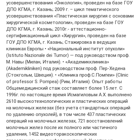
усовершенствования «Онкология», проведен на базе ГОУ
ДПО КГМА, г. Казань; 2009 г. – цикл тематического
усовершенствования «Пластическая хирургия с основами
хирургической косметологии», проведен на базе ГОУ
ДПО КГМА, г. Казань; 2010г.- аттестационно-
сертификационный цикл «Хирургия», проведен на базе
ГОУ ДПО КГМА, г. Казань; Стажировка в ведущих
клиниках Европы • «Национальный институт опухоли»
(Istituto Nazionale dei Tumor) — под руководством проф.
М. Навы (Милан, Италия). • «Академикклиника»
(Akademikliniken) под руководством проф. Пер-Хедена
(Стокгольм, Швеция). • «Клиника проф.С.Помпеи» (Clinic
of professor S. Pompea) (Рим, Италия). Опыт работы
Общемедицинский стаж составляет более 15 лет. С
1996г. по настоящее время Исмагиловым А.Х. выполнено
2610 высокотехнологических и пластических операций
на молочных железах (без учета стандартных операций
по удалению опухолей), в том числе 437 пластических
операций на молочных железах, 721 восстановлений
молочных желез после их полного или частичного
удаления, 1452 видеоторакоскопических