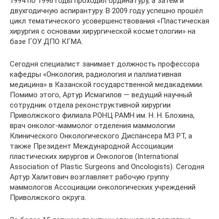
1994 по 1996 годы проходил ординатуру, а затем и
двухгодичную аспирантуру. В 2009 году успешно прошёл
цикл тематического усовершенствования «Пластическая
хирургия с основами хирургической косметологии» на
базе ГОУ ДПО КГМА.
Сегодня специалист занимает должность профессора
кафедры «Онкология, радиология и паллиативная
медицина» в Казанской государственной медакадемии.
Помимо этого, Артур Исмагилов — ведущий научный
сотрудник отдела реконструктивной хирургии
Приволжского филиала РОНЦ РАМН им. Н. Н. Блохина,
врач онколог-маммолог отделения маммологии
Клинического Онкологического Диспансера МЗ РТ, а
также Президент Международной Ассоциации
пластических хирургов и Онкологов (International
Association of Plastic Surgeons and Oncologists). Сегодня
Артур Халитович возглавляет рабочую группу
маммологов Ассоциации онкологических учреждений
Приволжского округа.