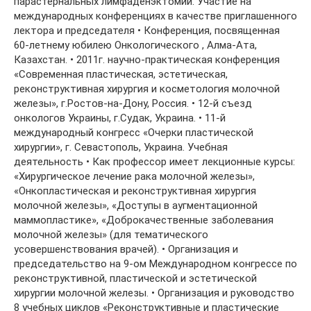
парастернальных лимфаденэктомий. Участие на
международных конференциях в качестве приглашенного
лектора и председателя • Конференция, посвященная
60-летнему юбилею Онкологического , Алма-Ата,
Казахстан. • 2011г. научно-практическая конференция
«Современная пластическая, эстетическая,
реконструктивная хирургия и косметология молочной
железы», г.Ростов-на-Дону, Россия. • 12-й съезд
онкологов Украины, г.Судак, Украина. • 11-й
международный конгресс «Очерки пластической
хирургии», г. Севастополь, Украина. Учебная
деятельность • Как профессор имеет лекционные курсы:
«Хирургическое лечение рака молочной железы»,
«Онкопластическая и реконструктивная хирургия
молочной железы», «Доступы в аугментационной
маммопластике», «Доброкачественные заболевания
молочной железы» (для тематического
усовершенствования врачей). • Организация и
председательство на 9-ом Международном конгрессе по
реконструктивной, пластической и эстетической
хирургии молочной железы. • Организация и руководство
8 учебных циклов «Реконструктивные и пластические