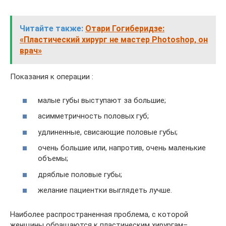
Читайте также:
Отари Гогиберидзе:
«Пластический хирург не мастер Photoshop, он
врач»
Показания к операции :
малые губы выступают за большие;
асимметричность половых губ;
удлиненные, свисающие половые губы;
очень большие или, напротив, очень маленькие
объемы;
дряблые половые губы;
желание пациентки выглядеть лучше.
Наиболее распространенная проблема, с которой
женщины обращаются к пластическим хирургам–