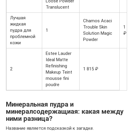
Loose Powder
Translucent
Лучшая
Chamos Acaci
жидкая
Trouble Skin
1 20
пудра для
1
Solution Magic
₽
проблемной
Powder
кожи
Estee Lauder
Ideal Matte
Refinishing
2
1 815 ₽
Makeup Teint
mousse fini
poudre
Минеральная пудра и
минералсодержащиая: какая между
ними разница?
Название является подсказкой к загадке.