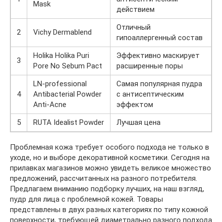
Mask
действием
Отличный
2
Vichy Dermablend
гипоаллергенный состав
Holika Holika Puri
Эффективно маскирует
3
Pore No Sebum Pact
расширенные поры
LN-professional
Самая популярная пудра
4
Antibacterial Powder
с антисептическим
Anti-Acne
эффектом
5
RUTA Idealist Powder
Лучшая цена
Проблемная кожа требует особого подхода не только в
уходе, но и выборе декоративной косметики. Сегодня на
прилавках магазинов можно увидеть великое множество
предложений, рассчитанных на разного потребителя.
Предлагаем вниманию подборку лучших, на наш взгляд,
пудр для лица с проблемной кожей. Товары
представлены в двух разных категориях по типу кожной
поверхности, требующей диаметрально разного подхода