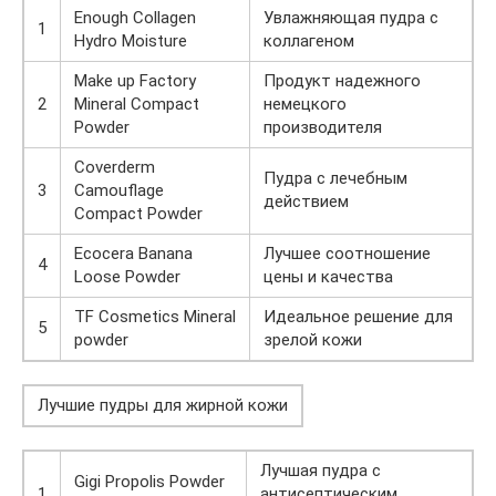
Enough Collagen
Увлажняющая пудра с
1
Hydro Moisture
коллагеном
Make up Factory
Продукт надежного
2
Mineral Compact
немецкого
Powder
производителя
Coverderm
Пудра с лечебным
3
Camouflage
действием
Compact Powder
Ecocera Banana
Лучшее соотношение
4
Loose Powder
цены и качества
TF Cosmetics Mineral
Идеальное решение для
5
powder
зрелой кожи
Лучшие пудры для жирной кожи
Лучшая пудра с
Gigi Propolis Powder
1
антисептическим