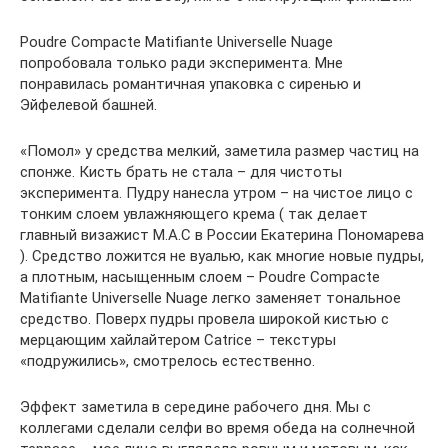
Poudre Compacte Matifiante Universelle Nuage
попробовала только ради эксперимента. Мне
понравилась романтичная упаковка с сиренью и
Эйфелевой башней.
«Помол» у средства мелкий, заметила размер частиц на
спонже. Кисть брать не стала – для чистоты
эксперимента. Пудру нанесла утром – на чистое лицо с
тонким слоем увлажняющего крема ( так делает
главный визажист M.A.C в России Екатерина Пономарева
). Средство ложится не вуалью, как многие новые пудры,
а плотным, насыщенным слоем – Poudre Compacte
Matifiante Universelle Nuage легко заменяет тональное
средство. Поверх пудры провела широкой кистью с
мерцающим хайлайтером Catrice – текстуры
«подружились», смотрелось естественно.
Эффект заметила в середине рабочего дня. Мы с
коллегами сделали селфи во время обеда на солнечной