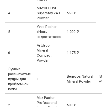
MAYBELLINE
4
Superstay 24H
560 ₽
Powder
Yves Rocher
5
«Ноль
1 090 ₽
недостатков»
Artdeco
Mineral
6
1 175 ₽
Compact
Powder
Лучшие
рассыпчатые
Benecos Natural
590
пудры для
1
Mineral Powder
₽
проблемной
кожи
Max Factor
Professional
2
500 ₽