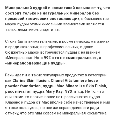
Минеральной пудрой и косметикой называют ту, что
состоит только из натуральных минералов без
примесей химических составляющих
, в большинстве
марок пудры этими химозными элементами являются
тальк, демитикон, спирт и т.п.
Стоит быть внимательными, в косметических магазинах
и среди люксовых, и профессиональных, и даже
бюджетных марок встречаются пудры с названием
«Минеральная». Н
о в 99% это не «минеральные», а
«минералсодержащие пудры».
Речь идет и о таких популярных продуктах в категории
как
Clarins Skin Illusion, Chanel Vitalumiere loose
powder foundation, пудры Mac Mineralize Skin Finish,
рассыпчатая пудра Mary Kay, NYX и т.д.
Не то, что
они какие-то плохие, вовсе нет, рассыпчатая пудра
Кларанс и пудра от Мак вполне себе качественные и ими
я тоже пользуюсь, но все же справедливости ради
отмечу, что это увы совсем не минеральная косметика.