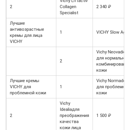
Vichy Liftactiv
2
Collagen
2 340 ₽
Specialist
Лучшие
антивозрастные
1
VICHY Slow Age
кремы для лица
VICHY
Vichy Neovadiol
для нормальной
2
комбинированн
кожи
Лучшие кремы
Vichy Normader
VICHY для
1
для проблемной
проблемной кожи
кожи
Vichy
Idealiaдля
2
преображения
1 500 ₽
качества
кожи лица