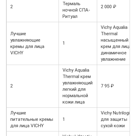
Термаль
2
2 000 ₽
ночной СПА-
Ритуал
Vichy Aqualia
Лучшие
Thermal
увлажняющие
насыщенный
1
кремы для лица
крем для лица
VICHY
динамичное
увлажнение
Vichy Aqualia
Thermal крем
увлажняющий
2
7 95 ₽
легкий для
нормальной
кожи лица
Лучшие
Vichy Nutrilogie 1
питательные кремы
1
для защиты
для лица VICHY
сухой кожи