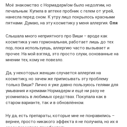
Моё знакомство с Нормадерм’ом было недолгим, но
печальным. Купила в аптеке пробник с гелем от угрей,
нанесла перед сном. К утру лицо покрылось красными
пятнами. Думаю, на эту косметику у меня аллергия.
Оля
Слышала много неприятного про Виши – вроде как
косметика у них гормональная, работает лишь до тех
пор, пока используешь, аллергию часто вызывает и
прочее. На мой взгляд, это просто слухи, основанные на
мнении тех, кому не повезло.
Да, у некоторых женщин случается аллергия на
косметику, но зачем же приписывать эту проблему
только Виши? Лично я уже давно пользуюсь гелями для
умывания и кремами Нормадерм и ещё ни разу не
усомнилась в любимых средствах. Покупала как в
старом варианте, так и в обновлённом.
Ну да, есть препараты, которые мне не понравились –
вернее, просто никакого эффекта я не получила, но их я