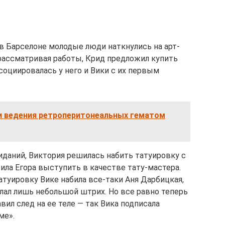
 в Барселоне молодые люди наткнулись на арт-
 рассматривая работы, Крид предложил купить
социировалась у него и Вики с их первым
 и ведения ретроперитонеальных гематом
иданий, Виктория решилась набить татуировку с
ила Егора выступить в качестве тату-мастера.
атуировку Вике набила все-таки Аня Дарбицкая,
елал лишь небольшой штрих. Но все равно теперь
вил след на ее теле — так Вика подписала
ме».