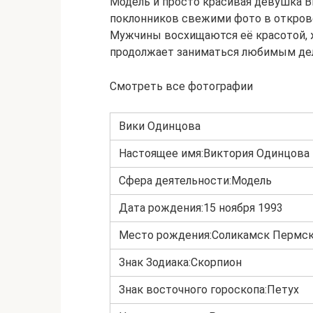
Модель и просто красивая девушка В
поклонников свежими фото в откровен
Мужчины восхищаются её красотой, 
продолжает заниматься любимым дел
Смотреть все фотографии
Вики Одинцова
Настоящее имя:Виктория Одинцова
Сфера деятельности:Модель
Дата рождения:15 ноября 1993
Место рождения:Соликамск Пермско
Знак Зодиака:Скорпион
Знак восточного гороскопа:Петух