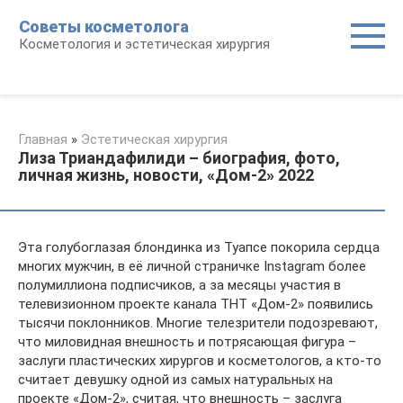
Перейти
Советы косметолога
к
Косметология и эстетическая хирургия
контенту
Главная
»
Эстетическая хирургия
Лиза Триандафилиди – биография, фото,
личная жизнь, новости, «Дом-2» 2022
Эта голубоглазая блондинка из Туапсе покорила сердца
многих мужчин, в её личной страничке Instagram более
полумиллиона подписчиков, а за месяцы участия в
телевизионном проекте канала ТНТ «Дом-2» появились
тысячи поклонников. Многие телезрители подозревают,
что миловидная внешность и потрясающая фигура –
заслуги пластических хирургов и косметологов, а кто-то
считает девушку одной из самых натуральных на
проекте «Дом-2», считая, что внешность – заслуга