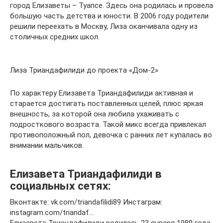
город Елизаветы – Туапсе. Здесь она родилась и провела
большую часть детства и юности. В 2006 году родители
решили переехать в Москву, Лиза оканчивала одну из
столичных средних школ.
Лиза Триандафилиди до проекта «Дом-2»
По характеру Елизавета Триандафилиди активная и
старается достигать поставленных целей, плюс яркая
внешность, за которой она любила ухаживать с
подросткового возраста. Такой микс всегда привлекал
противоположный пол, девочка с ранних лет купалась во
внимании мальчиков.
Елизавета Триандафилиди в
социальных сетях:
Вконтакте: vk.com/triandafilidi89 Инстаграм:
instagram.com/triandaf…
Елизавета Триандафилиди родилась 23 января 1989 года