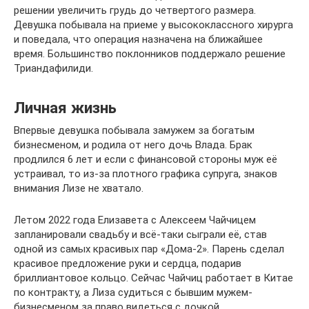
решении увеличить грудь до четвертого размера.
Девушка побывала на приеме у высококлассного хирурга
и поведала, что операция назначена на ближайшее
время. Большинство поклонников поддержало решение
Триандафилиди.
Личная жизнь
Впервые девушка побывала замужем за богатым
бизнесменом, и родила от него дочь Влада. Брак
продлился 6 лет и если с финансовой стороны муж её
устраивал, то из-за плотного графика супруга, знаков
внимания Лизе не хватало.
Летом 2022 года Елизавета с Алексеем Чайчицем
запланировали свадьбу и всё-таки сыграли её, став
одной из самых красивых пар «Дома-2». Парень сделал
красивое предложение руки и сердца, подарив
бриллиантовое кольцо. Сейчас Чайчиц работает в Китае
по контракту, а Лиза судиться с бывшим мужем-
бизнесменом за право видеться с дочкой.