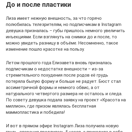
До и после пластики
Лиза имеет нежную внешность, за что горячо
полюбилась телезрителям, но подписчикам в Instagram
девушка призналась – губы пришлось немного увеличить
инъекциями. Если взглянуть на снимки до и после, то
можно увидеть разницу в объёме. Несомненно, такое
изменение пошло красотке на пользу.
Летом прошлого года Елизавета вновь призналась
подписчикам о недостатке внешности – из-за
стремительного похудения после родов её грудь
потеряла былую форму и больше не радует. Бюст стал
ассиметричной формы и немного обвис, а от
натурального четвертого размера не осталось и следа.
По совету девушка подала заявку на проект «Красота на
миллион», где призом являлась бесплатная
маммопластика и победила!
И вот в прямом эфире Instagram Лиза получила новую
грудь, операция продлилась 5 часов, а приходила в себя