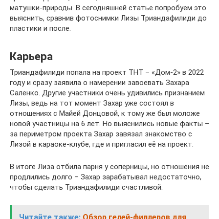
матушки-природы. В сегодняшней статье попробуем это
выяснить, сравнив фотоснимки Лизы Триандафилиди до
пластики и после.
Карьера
Триандафилиди попала на проект ТНТ – «Дом-2» в 2022
году и сразу заявила о намерении завоевать Захара
Саленко. Другие участники очень удивились признанием
Лизы, ведь на тот момент Захар уже состоял в
отношениях с Майей Донцовой, к тому же был моложе
новой участницы на 6 лет. Но выяснились новые факты –
за периметром проекта Захар завязал знакомство с
Лизой в караоке-клубе, где и пригласил её на проект.
В итоге Лиза отбила парня у соперницы, но отношения не
продлились долго – Захар зарабатывал недостаточно,
чтобы сделать Триандафилиди счастливой.
Читайте также:
Обзор гелей-филлеров для