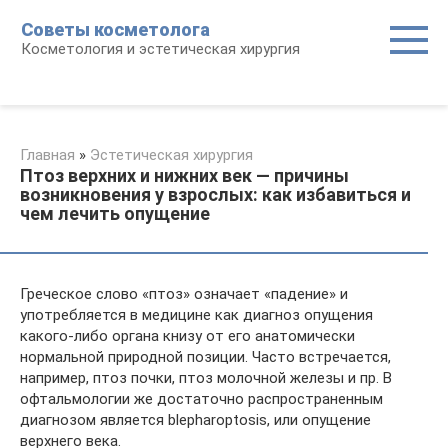
Перейти
Советы косметолога
к
Косметология и эстетическая хирургия
контенту
Главная
»
Эстетическая хирургия
Птоз верхних и нижних век — причины
возникновения у взрослых: как избавиться и
чем лечить опущение
Греческое слово «птоз» означает «падение» и
употребляется в медицине как диагноз опущения
какого-либо органа книзу от его анатомически
нормальной природной позиции. Часто встречается,
например, птоз почки, птоз молочной железы и пр. В
офтальмологии же достаточно распространенным
диагнозом является blepharoptosis, или опущение
верхнего века.