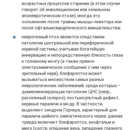
возрастных процессов старения (в этом случае
говорят об инволюционном или сенильном
апоневротическом птозе); иногда это
осложнение после травмы мышцы-леватора или
после офтальмохирургического вмешательства;
неврогенный птоз является следствием
патологии центральной или периферической
нервной системы; учитывая богатейшую
иннервацию и непосредственную близость глаза
к головному мозгу (а также прямое
электрохимическое сообщение с ним через
зрительный нерв), блефароптоз может
вызываться множеством самых разных
неврологических заболеваний, среди которых –
демиелинизирующая патология ЦНС (напр.,
рассеянный склероз), постынсультный дефект,
нервные параличи и мн.др. В частности,
выделяют синдром Горнера, характерный для
паралича шейного симпатического нерва: данная
триада включает блефароптоз, энофтальм и
миоз (соотв, опущение века, западение глазного