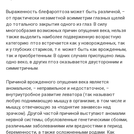
Выраженность блефароптоза может быть различной, –
от практически незаметной асимметрии глазных щелей
до тотального закрытия одного из глаз. В силу
многообразия возможных причин опущения века, нельзя
также выделить наиболее подверженную возрастную
категорию: птоз встречается как у новорожденных, так
и у глубоких стариков, т.е. может быть как врожденным,
так и приобретенным. В одних случаях приспущено лишь
одно веко, в других птоз оказывается двусторонним и
симметричным.
Причиной врожденного опущения века является
аномальное, – неправильное и недостаточное, –
внутриутробное развитие леватора (так называют
любую поднимающую мышцу в организме, в том числе и
мышцу, отвечающую за «поднятие занавеса» над
зрачком). Другой частой причиной выступают аномалии
нервной системы, обусловленные генетическими сбоями,
различными заболеваниями или вредностями в период
беременности, а также осложненными родами. Как