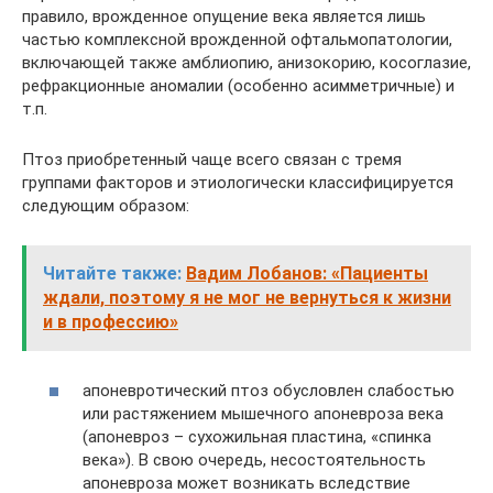
правило, врожденное опущение века является лишь
частью комплексной врожденной офтальмопатологии,
включающей также амблиопию, анизокорию, косоглазие,
рефракционные аномалии (особенно асимметричные) и
т.п.
Птоз приобретенный чаще всего связан с тремя
группами факторов и этиологически классифицируется
следующим образом:
Читайте также:
Вадим Лобанов: «Пациенты
ждали, поэтому я не мог не вернуться к жизни
и в профессию»
апоневротический птоз обусловлен слабостью
или растяжением мышечного апоневроза века
(апоневроз – сухожильная пластина, «спинка
века»). В свою очередь, несостоятельность
апоневроза может возникать вследствие