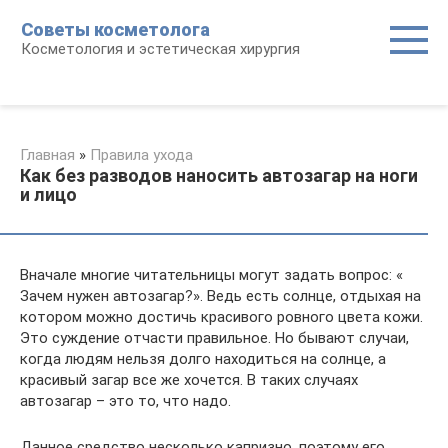
Перейти
Советы косметолога
к
Косметология и эстетическая хирургия
контенту
Главная
»
Правила ухода
Как без разводов наносить автозагар на ноги
и лицо
Вначале многие читательницы могут задать вопрос: «
Зачем нужен автозагар?». Ведь есть солнце, отдыхая на
котором можно достичь красивого ровного цвета кожи.
Это суждение отчасти правильное. Но бывают случаи,
когда людям нельзя долго находиться на солнце, а
красивый загар все же хочется. В таких случаях
автозагар – это то, что надо.
Данное средство несколько капризно, поэтому его