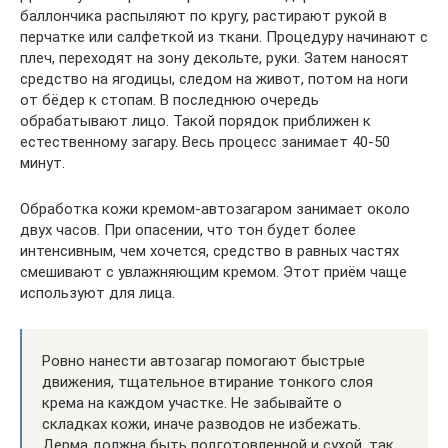
баллончика распыляют по кругу, растирают рукой в
перчатке или салфеткой из ткани. Процедуру начинают с
плеч, переходят на зону декольте, руки. Затем наносят
средство на ягодицы, следом на живот, потом на ноги
от бёдер к стопам. В последнюю очередь
обрабатывают лицо. Такой порядок приближен к
естественному загару. Весь процесс занимает 40-50
минут.
Обработка кожи кремом-автозагаром занимает около
двух часов. При опасении, что тон будет более
интенсивным, чем хочется, средство в равных частях
смешивают с увлажняющим кремом. Этот приём чаще
используют для лица.
Ровно нанести автозагар помогают быстрые
движения, тщательное втирание тонкого слоя
крема на каждом участке. Не забывайте о
складках кожи, иначе разводов не избежать.
Дерма должна быть подготовленной и сухой, так