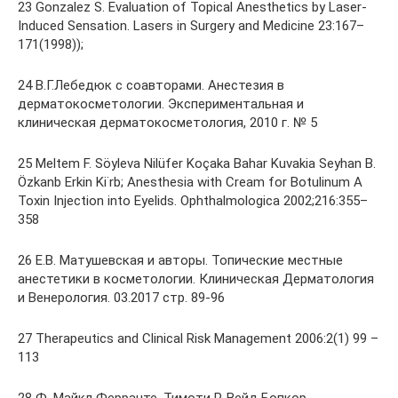
23 Gonzalez S. Evaluation of Topical Anesthetics by Laser-
Induced Sensation. Lasers in Surgery and Medicine 23:167–
171(1998));
24 В.Г.Лебедюк с соавторами. Анестезия в
дерматокосметологии. Экспериментальная и
клиническая дерматокосметология, 2010 г. № 5
25 Meltem F. Söyleva Nilüfer Koçaka Bahar Kuvakia Seyhan B.
Özkanb Erkin Ki˙rb; Anesthesia with Cream for Botulinum A
Toxin Injection into Eyelids. Ophthalmologica 2002;216:355–
358
26 Е.В. Матушевская и авторы. Топические местные
анестетики в косметологии. Клиническая Дерматология
и Венерология. 03.2017 стр. 89-96
27 Therapeutics and Clinical Risk Management 2006:2(1) 99 –
113