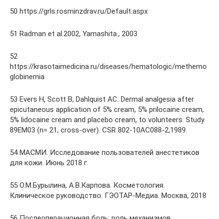
50 https://grls.rosminzdrav.ru/Default.aspx
51 Radman et al.2002, Yamashita., 2003
52
https://krasotaimedicina.ru/diseases/hematologic/methemo
globinemia
53 Evers H, Scott B, Dahlquist AC. Dermal analgesia after
epicutaneous application of 5% cream, 5% prilocaine cream,
5% lidocaine cream and placebo cream, to volunteers. Study
89EM03 (n= 21, cross-over). CSR 802-10AC088-2,1989.
54 МАСМИ. Исследование пользователей анестетиков
для кожи. Июнь 2018 г.
55 О.М.Бурылина, А.В.Карпова. Косметология.
Клиническое руководство. ГЭОТАР-Медиа. Москва, 2018
56 Послеоперационная боль: роль механизмов