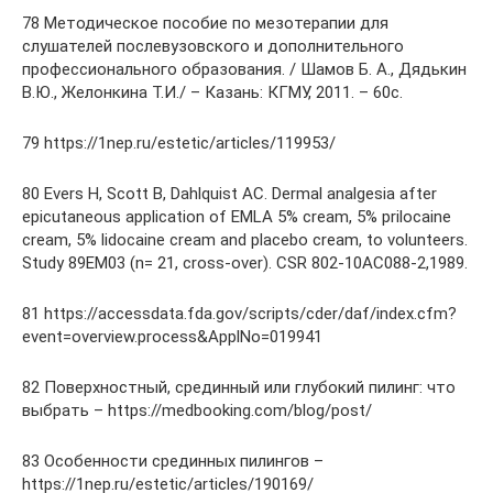
78 Методическое пособие по мезотерапии для
слушателей послевузовского и дополнительного
профессионального образования. / Шамов Б. А., Дядькин
В.Ю., Желонкина Т.И./ – Казань: КГМУ, 2011. – 60с.
79 https://1nep.ru/estetic/articles/119953/
80 Evers H, Scott B, Dahlquist AC. Dermal analgesia after
epicutaneous application of EMLA 5% cream, 5% prilocaine
cream, 5% lidocaine cream and placebo cream, to volunteers.
Study 89EM03 (n= 21, cross-over). CSR 802-10AC088-2,1989.
81 https://accessdata.fda.gov/scripts/cder/daf/index.cfm?
event=overview.process&ApplNo=019941
82 Поверхностный, срединный или глубокий пилинг: что
выбрать – https://medbooking.com/blog/post/
83 Особенности срединных пилингов –
https://1nep.ru/estetic/articles/190169/