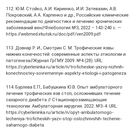
112. Ю.М. Cтойко, А.И. Кириенко, И.И. Затевахин, А.В.
Покровский, А.А. Карпенко и др., Российские клинические
рекомендации по диагностике и лечению хронических
заболеваний вен//Флебология №3, 2022 – 143-240 с. —
https://webmed.irkutsk.ru/doc/pdf/ven2009.pdf
113. Довнар Р. И., Смотрин С. М. Трофические язвы
нижних конечностей: современные аспекты этиологии и
патогенеза//Журнал ГрГМУ. 2009. №4 (28). URL:
https://cyberleninka.ru/article/n/troficheskie-yazvy-nizhnih-
konechnostey-sovremennye-aspekty-etiologii-i-patogeneza
114. Бурлева Е.П., Бабушкина Ю.В. Опыт амбулаторного
лечения трофических язв стоп, осложнивших течение
сахарного диабета // Стационарозамещающие
технологии: Амбулаторная хирургия. 2022. №3-4. URL:
https://cyberleninka.ru/article/n/opyt-ambulatornogo-
lecheniya-troficheskih-yazv-stop-oslozhnivshih-techenie-
saharnogo-diabeta