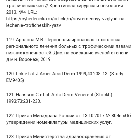
трофических язв // Креативная хирургия и онкология.
2013. №4. URL:
https://cyberleninka.ru/article/n/sovremennyy-vzglyad-na-
lechenie-troficheskih-yazv
119. Аралова М.В. Персонализированная технология
регионального лечения больных с трофическими язвами
нижних конечностей. Дис. на соискание ученой степени
д.м.н. Воронеж, 2019
120. Lok et al. J Amer Acad Derm 1999;40:208-13. (Study
EM9405)
121. Hansson C et al. Acta Derm Venereol (Stockh)
1993;73:231-233.
122. Приказ Минздрава России от 13.10.2017 № 804н «Об
утверждении номенклатуры медицинских услуг.
123. Приказ Министерства здравоохранения от