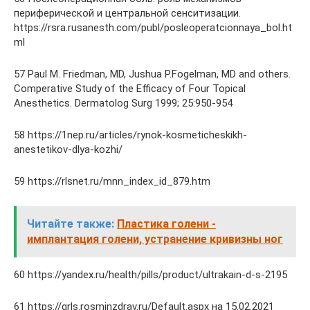
периферической и центральной сенситизации.
https://rsra.rusanesth.com/publ/posleoperatcionnaya_bol.ht
ml
57 Paul M. Friedman, MD, Jushua P.Fogelman, MD and others.
Comperative Study of the Efficacy of Four Topical
Anesthetics. Dermatolog Surg 1999; 25:950-954
58 https://1nep.ru/articles/rynok-kosmeticheskikh-
anestetikov-dlya-kozhi/
59 https://rlsnet.ru/mnn_index_id_879.htm
Читайте также:
Пластика голени -
имплантация голени, устранение кривизны ног
60 https://yandex.ru/health/pills/product/ultrakain-d-s-2195
61 https://grls.rosminzdrav.ru/Default.aspx на 15.02.2021