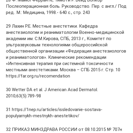
28 Ф. Майкл Ферранте, Тимоти Р. Вейд Бопкор
Послеоперационная боль. Руководство. Пер. с англ./ Под
ред.. М.: Медицина, 1998.- 640 с., стр. 243
29 Лахин Р.Е. Местные анестетики. Кафедра
анестезиологии и реаниматологии Военно-медицинской
академии им. С.М.Кирова, СПБ, 2013 г., Комитет по
ультразвуковым технологиями общероссийской
общественной организации «Федерация анестезиологов
и реаниматологов». Клинические рекомендации
«Интенсивная терапия при системной токсичности
местными анестетиками. Москва – СПБ 2015 г. Стр. 10
https://far.org.ru/recomendation
30 Wetter DA et al. J American Acad Dermatol.
2010;63(5):789-98
31 https://1nep.ru/articles/issledovanie-sostava-
populyarnykh-mestnykh-anestetikov/
32 ПРИКАЗ МИНЗДРАВА РОССИИ от 08.10.2015 № 707н