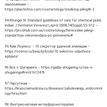
омоложения –
https://plastichno.com/cosmetology/sredinnyj-piling#i-3
94 Khunger N. Standard guidelines of care for chemical peels.
Indian J Dermatol Venereol Leprol 2008;74(Suppl):S5-S12 –
https://pro.bhub.com.ua/cosmetology/himiceskie-pilingi-
standartnye-rekomendacii-po-primeneniu#
95 Ким Лоулесс – 10 секретов удачной эпиляции –
https://cosmo.ru/beauty/body/10-sekretov-udachnoy-
epilyacii/
96 Все о Шугаринге – https://gabbi-shugaring.ru/vse-o-
shugaringe#rec61612476
97 Гирсутизм –
https://krasotaimedicina.ru/diseases/zabolevanija_endocrinol
ogy/hirsutism
98. Внутриочаговая интерферонотерапия