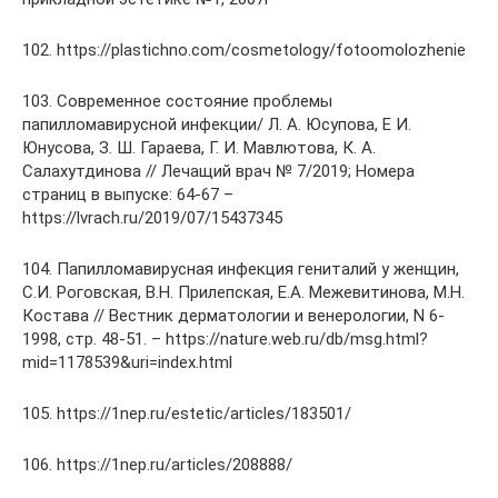
102. https://plastichno.com/cosmetology/fotoomolozhenie
103. Современное состояние проблемы
папилломавирусной инфекции/ Л. А. Юсупова, Е И.
Юнусова, З. Ш. Гараева, Г. И. Мавлютова, К. А.
Салахутдинова // Лечащий врач № 7/2019; Номера
страниц в выпуске: 64-67 –
https://lvrach.ru/2019/07/15437345
104. Папилломавирусная инфекция гениталий у женщин,
С.И. Роговская, В.Н. Прилепская, Е.А. Межевитинова, М.Н.
Костава // Вестник дерматологии и венерологии, N 6-
1998, стр. 48-51. – https://nature.web.ru/db/msg.html?
mid=1178539&uri=index.html
105. https://1nep.ru/estetic/articles/183501/
106. https://1nep.ru/articles/208888/