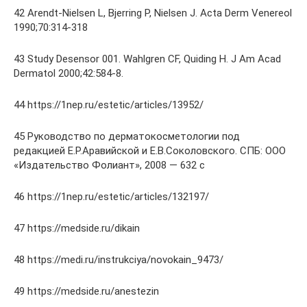
42 Arendt-Nielsen L, Bjerring P, Nielsen J. Acta Derm Venereol
1990;70:314-318
43 Study Desensor 001. Wahlgren CF, Quiding H. J Am Acad
Dermatol 2000;42:584-8.
44 https://1nep.ru/estetic/articles/13952/
45 Руководство по дерматокосметологии под
редакцией Е.Р.Аравийской и Е.В.Соколовского. СПБ: ООО
«Издательство Фолиант», 2008 — 632 с
46 https://1nep.ru/estetic/articles/132197/
47 https://medside.ru/dikain
48 https://medi.ru/instrukciya/novokain_9473/
49 https://medside.ru/anestezin