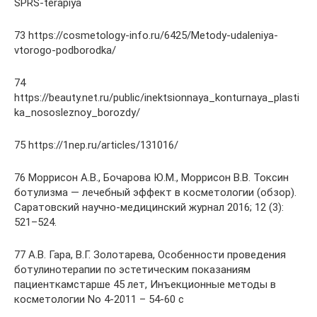
SPRS-terapiya
73 https://cosmetology-info.ru/6425/Metody-udaleniya-
vtorogo-podborodka/
74
https://beauty.net.ru/public/inektsionnaya_konturnaya_plasti
ka_nososleznoy_borozdy/
75 https://1nep.ru/articles/131016/
76 Моррисон А.В., Бочарова Ю.М., Моррисон В.В. Токсин
ботулизма — лечебный эффект в косметологии (обзор).
Саратовский научно-медицинский журнал 2016; 12 (3):
521–524.
77 А.В. Гара, В.Г. Золотарева, Особенности проведения
ботулинотерапии по эстетическим показаниям
пациенткамстарше 45 лет, Инъекционные методы в
косметологии No 4-2011 – 54-60 с