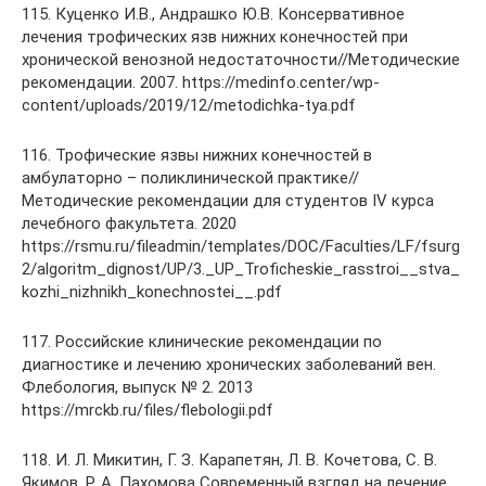
115. Куценко И.В., Андрашко Ю.В. Консервативное
лечения трофических язв нижних конечностей при
хронической венозной недостаточности//Методические
рекомендации. 2007. https://medinfo.center/wp-
content/uploads/2019/12/metodichka-tya.pdf
116. Трофические язвы нижних конечностей в
амбулаторно – поликлинической практике//
Методические рекомендации для студентов IV курса
лечебного факультета. 2020
https://rsmu.ru/fileadmin/templates/DOC/Faculties/LF/fsurg
2/algoritm_dignost/UP/3._UP_Troficheskie_rasstroi__stva_
kozhi_nizhnikh_konechnostei__.pdf
117. Российские клинические рекомендации по
диагностике и лечению хронических заболеваний вен.
Флебология, выпуск № 2. 2013
https://mrckb.ru/files/flebologii.pdf
118. И. Л. Микитин, Г. З. Карапетян, Л. В. Кочетова, С. В.
Якимов, Р. А. Пахомова Современный взгляд на лечение