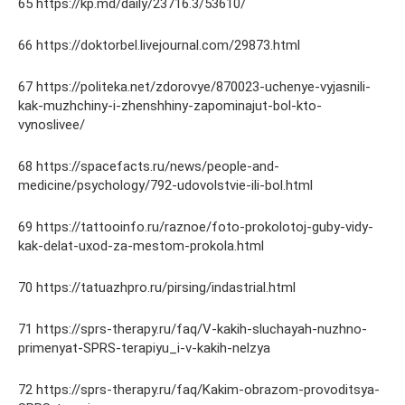
65 https://kp.md/daily/23716.3/53610/
66 https://doktorbel.livejournal.com/29873.html
67 https://politeka.net/zdorovye/870023-uchenye-vyjasnili-
kak-muzhchiny-i-zhenshhiny-zapominajut-bol-kto-
vynoslivee/
68 https://spacefacts.ru/news/people-and-
medicine/psychology/792-udovolstvie-ili-bol.html
69 https://tattooinfo.ru/raznoe/foto-prokolotoj-guby-vidy-
kak-delat-uxod-za-mestom-prokola.html
70 https://tatuazhpro.ru/pirsing/indastrial.html
71 https://sprs-therapy.ru/faq/V-kakih-sluchayah-nuzhno-
primenyat-SPRS-terapiyu_i-v-kakih-nelzya
72 https://sprs-therapy.ru/faq/Kakim-obrazom-provoditsya-