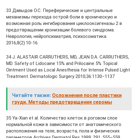
33 Давыдов О.С. Переферические и центральные
механизмы перехода острой боли в хроническую и
возможная роль ингибирования циклооксигеназы 2 в
предотвращении хронизации болевого синдрома.
Неврология, нейропсихиатрия, психосоматика.
2016;8(2):10-16.
34 J. ALASTAIR CARRUTHERS, MD, JEAN D.A. CARRUTHERS,
MD. Safety of Lidocaine 15% and Prilocaine 5% Topical
Ointment Used as Local Anesthesia for Intense Pulsed Light
Treatment. Dermatologic Surgery 2010;36:1130–1137
Читайте также:
Осложнения после пластики
груди. Методы предотвращения серомы
35 Ya-Xian et al. Количество клеток в роговом слое
нормальной кожи в зависимости от анатомического
расположения на теле, возраста, пола и физических
параметров Archives Dermatol Res 1999; 291 :555–559.