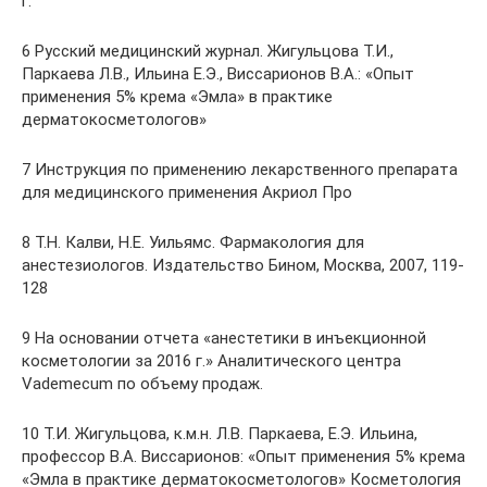
г.
6 Русский медицинский журнал. Жигульцова Т.И.,
Паркаева Л.В., Ильина Е.Э., Виссарионов В.А.: «Опыт
применения 5% крема «Эмла» в практике
дерматокосметологов»
7 Инструкция по применению лекарственного препарата
для медицинского применения Акриол Про
8 Т.Н. Калви, Н.Е. Уильямс. Фармакология для
анестезиологов. Издательство Бином, Москва, 2007, 119-
128
9 На основании отчета «анестетики в инъекционной
косметологии за 2016 г.» Аналитического центра
Vademecum по объему продаж.
10 Т.И. Жигульцова, к.м.н. Л.В. Паркаева, Е.Э. Ильина,
профессор В.А. Виссарионов: «Опыт применения 5% крема
«Эмла в практике дерматокосметологов» Косметология