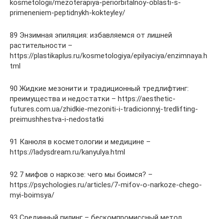
kosmetologii/mezoterapiya-periorbitalnoy-oblasti-s-
primeneniem-peptidnykh-kokteyley/
89 Энзимная эпиляция: избавляемся от лишней
растительности –
https://plastikaplus.ru/kosmetologiya/epilyaciya/enzimnaya.h
tml
90 Жидкие мезонити и традиционный тредлифтинг:
преимущества и недостатки – https://aesthetic-
futures.com.ua/zhidkie-mezoniti-i-tradicionnyj-tredlifting-
preimushhestva-i-nedostatki
91 Канюля в косметологии и медицине –
https://ladysdream.ru/kanyulya.html
92 7 мифов о наркозе: чего мы боимся? –
https://psychologies.ru/articles/7-mifov-o-narkoze-chego-
myi-boimsya/
93 Срединный пилинг – бескомпромиссный метод