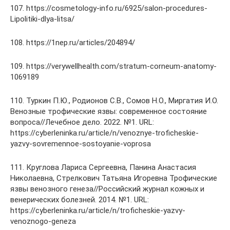
107. https://cosmetology-info.ru/6925/salon-procedures-
Lipolitiki-dlya-litsa/
108. https://1nep.ru/articles/204894/
109. https://verywellhealth.com/stratum-corneum-anatomy-
1069189
110. Туркин П.Ю., Родионов С.В., Сомов Н.О., Миргатия И.О.
Венозные трофические язвы: современное состояние
вопроса//Лечебное дело. 2022. №1. URL:
https://cyberleninka.ru/article/n/venoznye-troficheskie-
yazvy-sovremennoe-sostoyanie-voprosa
111. Круглова Лариса Сергеевна, Панина Анастасия
Николаевна, Стрелкович Татьяна Игоревна Трофические
язвы венозного генеза//Российский журнал кожных и
венерических болезней. 2014. №1. URL:
https://cyberleninka.ru/article/n/troficheskie-yazvy-
venoznogo-geneza