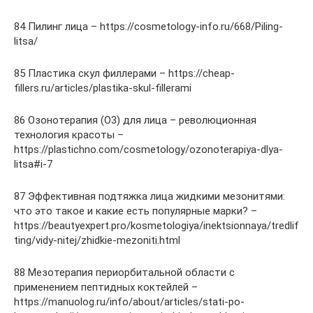
84 Пилинг лица – https://cosmetology-info.ru/668/Piling-
litsa/
85 Пластика скул филлерами – https://cheap-
fillers.ru/articles/plastika-skul-fillerami
86 Озонотерапия (O3) для лица – революционная
технология красоты –
https://plastichno.com/cosmetology/ozonoterapiya-dlya-
litsa#i-7
87 Эффективная подтяжка лица жидкими мезонитями:
что это такое и какие есть популярные марки? –
https://beautyexpert.pro/kosmetologiya/inektsionnaya/tredlif
ting/vidy-nitej/zhidkie-mezoniti.html
88 Мезотерапия периорбитальной области с
применением пептидных коктейлей –
https://manuolog.ru/info/about/articles/stati-po-