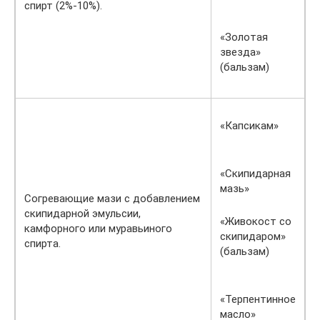
спирт (2%-10%).
«Золотая
звезда»
(бальзам)
«Капсикам»
«Скипидарная
мазь»
Согревающие мази с добавлением
скипидарной эмульсии,
«Живокост со
камфорного или муравьиного
скипидаром»
спирта.
(бальзам)
«Терпентинное
масло»