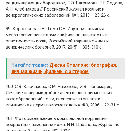
рецидивирующих бородавок, Г. Э. Баграмова, Т.Г. Седова,
А.Н. Хлебникова // Российский журнал кожных и
венерологических заболеваний №1, 2013 – 23-26 с.
99. Королькова Т.Н., Гома С.Е. Изучение влияния
мезотерапии пептидами эпифиза на влажность и
эластичность кожи, Российский журнал кожных и
венерических болезней. 2017; 20(5) – 305-310 с.
Читайте также:
Джеки Сталлоне: биография,
личная жизнь, фильмы с актером
100. С.В. Ключарева, С.М. Никонова, И.В. Пономарев,
Лечение лазерами доброкачественных пигментных
новообразований кожи, экспериментальная и
клиническая дерматокосметология №3, 2006 – 22-31 с.
101. Фотоомоложение в комплексной коррекции
возрастных изменений кожи, Н.И. Цисанова, Журнал по
прикладной эстетике №1, 2007г