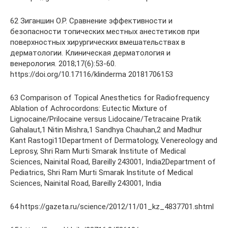
62 Зигaншин О.Р. Сравнение эффективности и
безопасности топических местных анестетиков при
поверхностных хирургических вмешательствах в
дерматологии. Клиническая дерматология и
венерология. 2018;17(6):53-60.
https://doi.org/10.17116/klinderma 20181706153
63 Comparison of Topical Anesthetics for Radiofrequency
Ablation of Achrocordons: Eutectic Mixture of
Lignocaine/Prilocaine versus Lidocaine/Tetracaine Pratik
Gahalaut,1 Nitin Mishra,1 Sandhya Chauhan,2 and Madhur
Kant Rastogi11Department of Dermatology, Venereology and
Leprosy, Shri Ram Murti Smarak Institute of Medical
Sciences, Nainital Road, Bareilly 243001, India2Department of
Pediatrics, Shri Ram Murti Smarak Institute of Medical
Sciences, Nainital Road, Bareilly 243001, India
64 https://gazeta.ru/science/2012/11/01_kz_4837701.shtml