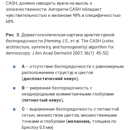
CASH, должно наводить врача на мысль о
злокачественности. Алгоритм CASH обладает
чувствительностью к меланоме 98% и специфичностью
68%.
Рис. 3.
Дерматоскопическая картина архитектурной
беспорядочности (Henning J.S., et al. The CASH (color,
architecture, symmetry, and homogeneity) algorithm for
dermoscopy. J Am Acad Dermatol 2007; 56(1): 45-52)
А
– отсутствие беспорядочности с равномерным
расположением структур и цветов
(
диспластический невус
);
B
– умеренная беспорядочность с
неоднородными асимметричными глобулами
(
пятнистый невус
);
С
– выраженная беспорядочность с пятнистой
сетью, множеством цветов, множественными
точками и глобулами (
меланома,
толщина по
Бреслоу 0,5 мм)