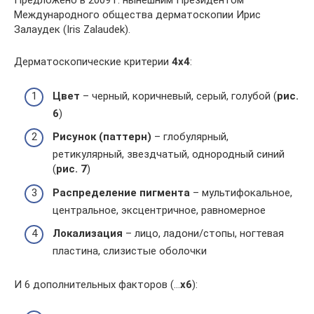
Предложено в 2009 г. нынешним Президентом
Международного общества дерматоскопии Ирис
Залаудек (Iris Zalaudek).
Дерматоскопические критерии
4х4
:
Цвет
– черный, коричневый, серый, голубой (
рис.
6
)
Рисунок
(паттерн)
– глобулярный,
ретикулярный, звездчатый, однородный синий
(
рис. 7
)
Распределение пигмента
– мультифокальное,
центральное, эксцентричное, равномерное
Локализация
– лицо, ладони/стопы, ногтевая
пластина, слизистые оболочки
И 6 дополнительных факторов (…
х6
):