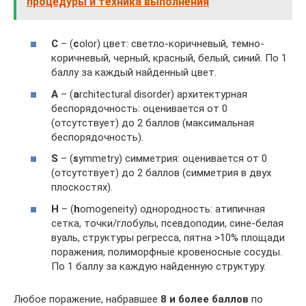
процедуры и техника выполнения
С
– (
c
olor) цвет: светло-коричневый, темно-
коричневый, черный, красный, белый, синий. По 1
баллу за каждый найденный цвет.
A
– (
a
rchitectural disorder) архитектурная
беспорядочность: оценивается от 0
(отсутствует) до 2 баллов (максимальная
беспорядочность).
S
– (
s
ymmetry) симметрия: оценивается от 0
(отсутствует) до 2 баллов (симметрия в двух
плоскостях).
H
– (
h
omogeneity) однородность: атипичная
сетка, точки/глобулы, псевдоподии, сине-белая
вуаль, структуры регресса, пятна >10% площади
поражения, полиморфные кровеносные сосуды.
По 1 баллу за каждую найденную структуру.
Любое поражение, набравшее
8 и более баллов
по