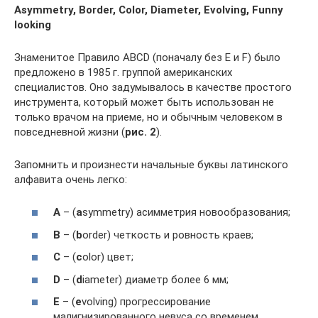
Asymmetry, Border, Color, Diameter, Evolving, Funny
looking
Знаменитое Правило ABCD (поначалу без Е и F) было
предложено в 1985 г. группой американских
специалистов. Оно задумывалось в качестве простого
инструмента, который может быть использован не
только врачом на приеме, но и обычным человеком в
повседневной жизни (
рис. 2
).
Запомнить и произнести начальные буквы латинского
алфавита очень легко:
A
– (
a
symmetry) асимметрия новообразования;
B
– (
b
order) четкость и ровность краев;
С
– (
c
olor) цвет;
D
– (
d
iameter) диаметр более 6 мм;
E
– (
e
volving) прогрессирование
малигнизированного невуса со временем