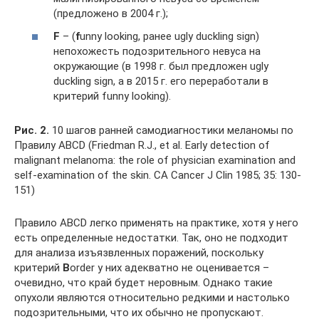
(предложено в 2004 г.);
F
– (
f
unny looking, ранее ugly duckling sign)
непохожесть подозрительного невуса на
окружающие (в 1998 г. был предложен ugly
duckling sign, а в 2015 г. его переработали в
критерий funny looking).
Рис. 2.
10 шагов ранней самодиагностики меланомы по
Правилу ABCD (Friedman R.J., et al. Early detection of
malignant melanoma: the role of physician examination and
self-examination of the skin. CA Cancer J Clin 1985; 35: 130-
151)
Правило ABCD легко применять на практике, хотя у него
есть определенные недостатки. Так, оно не подходит
для анализа изъязвленных поражений, поскольку
критерий
B
order у них адекватно не оценивается –
очевидно, что край будет неровным. Однако такие
опухоли являются относительно редкими и настолько
подозрительными, что их обычно не пропускают.