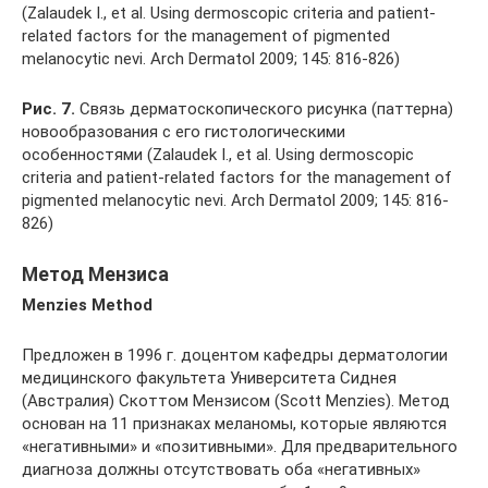
(Zalaudek I., et al. Using dermoscopic criteria and patient-
related factors for the management of pigmented
melanocytic nevi. Arch Dermatol 2009; 145: 816-826)
Рис. 7.
Связь дерматоскопического рисунка (паттерна)
новообразования с его гистологическими
особенностями (Zalaudek I., et al. Using dermoscopic
criteria and patient-related factors for the management of
pigmented melanocytic nevi. Arch Dermatol 2009; 145: 816-
826)
Метод Мензиса
Menzies Method
Предложен в 1996 г. доцентом кафедры дерматологии
медицинского факультета Университета Сиднея
(Австралия) Скоттом Мензисом (Scott Menzies). Метод
основан на 11 признаках меланомы, которые являются
«негативными» и «позитивными». Для предварительного
диагноза должны отсутствовать оба «негативных»