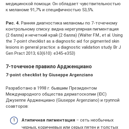
медицинской помощи. Он обладает чувствительностью
к меланоме 91,7% и специфичностью 53,5%.
Рис. 4.
Ранняя диагностика меланомы по 7-точечному
контрольному списку: видна нерегулярная пигментация
(2 балла) и нечеткий край (2 балла) (Walter F.M., et al. Using
the 7-point checklist as a diagnostic aid for pigmented skin
lesions in general practice: a diagnostic validation study. Br J
Gen Pract 2013; 63(610): e345-e353)
7-точечное правило Ардженциано
7-point checklist by Giuseppe Argenziano
Разработано в 1998 г. бывшим Президентом
Международного общества дерматоскопии (IDC)
Джузеппе Ардженциано (Giuseppe Argenziano) и группой
соавторов:
Атипичная пигментация
– сеть необычных
черных, коричневых или серых пятен и толстых