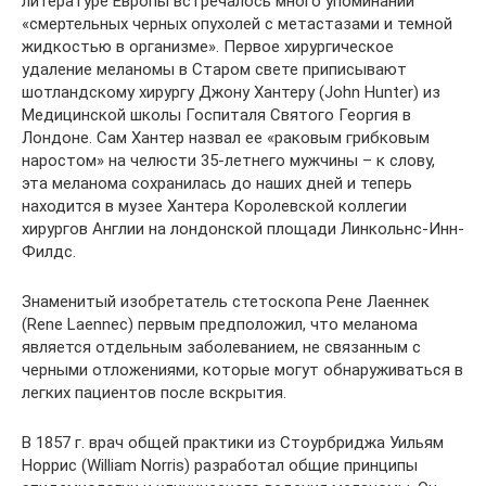
литературе Европы встречалось много упоминаний
«смертельных черных опухолей с метастазами и темной
жидкостью в организме». Первое хирургическое
удаление меланомы в Старом свете приписывают
шотландскому хирургу Джону Хантеру (John Hunter) из
Медицинской школы Госпиталя Святого Георгия в
Лондоне. Сам Хантер назвал ее «раковым грибковым
наростом» на челюсти 35-летнего мужчины – к слову,
эта меланома сохранилась до наших дней и теперь
находится в музее Хантера Королевской коллегии
хирургов Англии на лондонской площади Линкольнс-Инн-
Филдс.
Знаменитый изобретатель стетоскопа Рене Лаеннек
(Rene Laennec) первым предположил, что меланома
является отдельным заболеванием, не связанным с
черными отложениями, которые могут обнаруживаться в
легких пациентов после вскрытия.
В 1857 г. врач общей практики из Стоурбриджа Уильям
Норрис (William Norris) разработал общие принципы