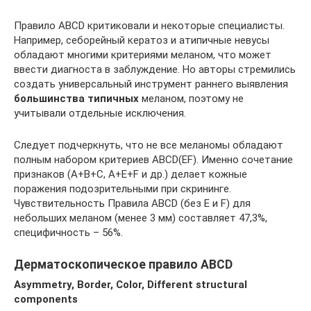
Правило ABCD критиковали и некоторые специалисты.
Например, себорейный кератоз и атипичные невусы
обладают многими критериями меланом, что может
ввести диагноста в заблуждение. Но авторы стремились
создать универсальный инструмент раннего выявления
большинства типичных
меланом, поэтому не
учитывали отдельные исключения.
Следует подчеркнуть, что не все меланомы обладают
полным набором критериев ABCD(EF). Именно сочетание
признаков (A+B+C, A+E+F и др.) делает кожные
поражения подозрительными при скрининге.
Чувствительность Правила ABCD (без E и F) для
небольших меланом (менее 3 мм) составляет 47,3%,
специфичность – 56%.
Дерматоскопическое правило ABCD
Asymmetry, Border, Color, Different structural
components