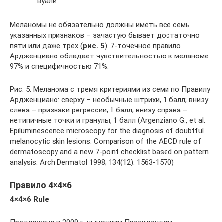
вуали.
Меланомы не обязательно должны иметь все семь
указанных признаков – зачастую бывает достаточно
пяти или даже трех (
рис. 5
). 7-точечное правило
Ардженциано обладает чувствительностью к меланоме
97% и специфичностью 71%.
Рис. 5. Меланома с тремя критериями из семи по Правилу
Ардженциано: сверху – необычные штрихи, 1 балл; внизу
слева – признаки регрессии, 1 балл; внизу справа –
нетипичные точки и гранулы, 1 балл (Argenziano G., et al.
Epiluminescence microscopy for the diagnosis of doubtful
melanocytic skin lesions. Comparison of the ABCD rule of
dermatoscopy and a new 7-point checklist based on pattern
analysis. Arch Dermatol 1998; 134(12): 1563-1570)
Правило 4×4×6
4×4×6
Rule