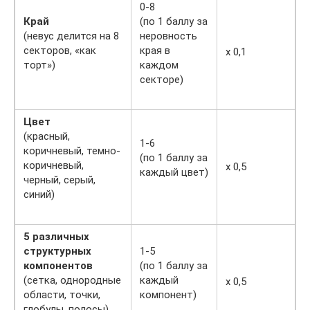
0-8
Край
(по 1 баллу за
(невус делится на 8
неровность
секторов, «как
края в
х 0,1
торт»)
каждом
секторе)
Цвет
(красный,
1-6
коричневый, темно-
(по 1 баллу за
коричневый,
х 0,5
каждый цвет)
черный, серый,
синий)
5 различных
структурных
1-5
компонентов
(по 1 баллу за
(сетка, однородные
каждый
х 0,5
области, точки,
компонент)
глобулы, полосы)