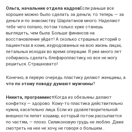
Ольга, начальник отдела кадров
Если раньше все
хорошее можно было сделать за деньги, то теперь — за
деньги и по знакомству. Шарлатанов много. Наделают
тебе чего попало, потом только хуже станешь
выглядеть, чем была. Больше финансов на
восстановление уйдет! А сколько страшных историй о
пациентках в коме, изуродованных на всю жизнь лицах,
летальных исходах во время операции. Я уже много лет
собираюсь сделать блефаропластику, но все не могу
решиться. Страшновато!
Конечно, в первую очередь пластику делают женщины, а
что по этому поводу думают мужчины
?
Никита, программист
Когда из обезьяны делают
конфетку — здорово. Кому-то пластика действительно
нужна, касательно лица. Если из удовлетворительной
внешности лепят кошмар, который потом рассыпается
по частям, — плохо. Силиконовую грудь не люблю. Даже
смотреть на нее не хочу, не говоря о большем…