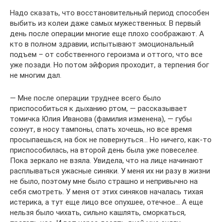
Надо сказать, что восстановительный период способен
выбить из колеи даже самых мужественных. В первый
день после операции многие еще плохо соображают. А
кто в полном здравии, испытывают эмоциональный
подъем – от собственного героизма и оттого, что все
уже позади. Но потом эйфория проходит, а терпения бог
не многим дал.
— Мне после операции труднее всего было
приспособиться к дыханию ртом, — рассказывает
томичка Юлия Иванова (фамилия изменена), — губы
сохнут, в носу тампоны, спать хочешь, но все время
просыпаешься, на бок не повернуться… Но ничего, как-то
приспособилась, на второй день была уже повеселее.
Пока зеркало не взяла. Увидела, что на лице начинают
расплываться ужасные синяки. У меня их ни разу в жизни
не было, поэтому мне было страшно и непривычно на
себя смотреть. У меня от этих синяков началась тихая
истерика, а тут еще лицо все опухшее, отечное… А еще
нельзя было чихать, сильно кашлять, сморкаться,