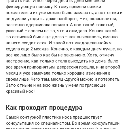
трогать нос. И вот через десять дней мне сняли
фиксирующую повязку. К тому времени синяки
пожелтели, и их уже можно было замазать, а вот отеки и
не думали уходить, даже наоборот, – их, оказывается,
частично сдерживала повязка. А нос такой толстый,
ужасный – совсем не то, что я ожидала. Кончик какой-
то отвисший был еще долго – как выяснилось, именно
на него сходит отек. И такой вот «недоделанной» я
ходила еще 2 месяца. Конечно, с каждым днем лучше, но
все же лицо было как бы не закончено. Хотя, отмечу,
настроение, как только стала выходить из дома, было
все время приподнятым, депрессия прошла, и на второй
месяц я уже замечала только хорошие изменения в
своем лице. Чего там, месяц-другой можно и потерпеть.
Зато отныне и на всю жизнь у меня потрясающе
красивый нос!
Как проходит процедура
Самой контурной пластике носа предшествует
консультация со специалистом. Во время консультации