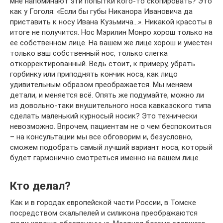
мне напоминают эти попытки кого-то скопировать? Это
как у Гоголя: «Если бы губы Никанора Ивановича да
приставить к носу Ивана Кузьмича…». Никакой красоты в
итоге не получится. Нос Мэрилин Монро хорош только на
ее собственном лице. На вашем же лице хорош и уместен
только ваш собственный нос, только слегка
откорректированный. Ведь стоит, к примеру, убрать
горбинку или приподнять кончик носа, как лицо
удивительным образом преображается. Мы меняем
детали, и меняется всё. Опять же подумайте, можно ли
из довольно-таки внушительного носа кавказского типа
сделать маленький курносый носик? Это технически
невозможно. Впрочем, пациентам не о чем беспокоиться
– на консультации мы все обговорим и, безусловно,
сможем подобрать самый лучший вариант носа, который
будет гармонично смотреться именно на вашем лице.
Кто делал?
Как и в городах европейской части России, в Томске
посредством скальпелей и силикона преображаются