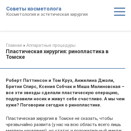
Перейти
Советы косметолога
к
Косметология и эстетическая хирургия
контенту
Главная
»
Аппаратные процедуры
Пластическая хирургия: ринопластика в
Томске
Роберт Паттинсон и Том Круз, Анжелина Джоли,
Бритни Спирс, Ксения Собчак и Маша Малиновская –
все эти звезды сделали пластическую операцию,
подправили носик и живут себе счастливо. А мы чем
хуже? Поговорим сегодня о ринопластике.
Пластическая хирургия в Томске не сказать, чтобы
чрезвычайно развита (у нас на всю область всего лишь
миллион населения), но статус и положительный имидж