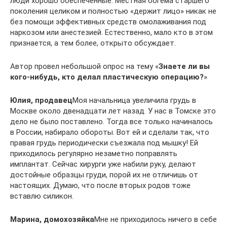
люди хорошо обеспеченные. Местная богема старшего
поколения целиком и полностью «держит лицо» никак не
без помощи эффективных средств омолаживания под
наркозом или анестезией. Естественно, мало кто в этом
признается, а тем более, открыто обсуждает.
Автор провел небольшой опрос на тему «
Знаете ли вы
кого-нибудь, кто делал пластическую операцию?
»
Юлия, продавец
Моя начальница увеличила грудь в
Москве около двенадцати лет назад. У нас в Томске это
дело не было поставлено. Тогда все только начиналось
в России, набирало обороты. Вот ей и сделали так, что
правая грудь периодически съезжала под мышку! Ей
приходилось регулярно незаметно поправлять
имплантат. Сейчас хирурги уже набили руку, делают
достойные образцы груди, порой их не отличишь от
настоящих. Думаю, что после вторых родов тоже
вставлю силикон.
Марина, домохозяйка
Мне не приходилось ничего в себе