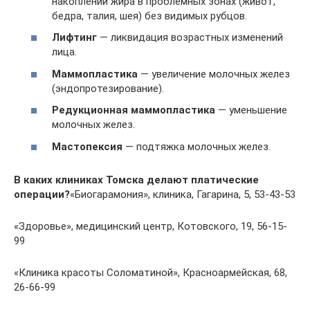
накоплений жира в проблемных зонах (живот,
бедра, талия, шея) без видимых рубцов.
Лифтинг
— ликвидация возрастных изменений
лица.
Маммопластика
— увеличение молочных желез
(эндопротезирование).
Редукционная маммопластика
— уменьшение
молочных желез.
Мастопексия
— подтяжка молочных желез.
В каких клиниках Томска делают платические
операции?
«Биогарамония», клиника, Гагарина, 5, 53-43-53
«Здоровье», медицинский центр, Котовского, 19, 56-15-
99
«Клиника красоты Соломатиной», Красноармейская, 68,
26-66-99