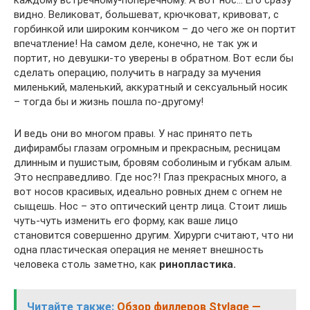
каждому встречному-поперечному. А вот нос… Его сразу
видно. Великоват, большеват, крючковат, кривоват, с
горбинкой или широким кончиком – до чего же он портит
впечатление! На самом деле, конечно, не так уж и
портит, но девушки-то уверены в обратном. Вот если бы
сделать операцию, получить в награду за мучения
миленький, маленький, аккуратный и сексуальный носик
– тогда бы и жизнь пошла по-другому!
И ведь они во многом правы. У нас принято петь
дифирамбы глазам огромным и прекрасным, ресницам
длинным и пушистым, бровям соболиным и губкам алым.
Это несправедливо. Где нос?! Глаз прекрасных много, а
вот носов красивых, идеально ровных днем с огнем не
сыщешь. Нос – это оптический центр лица. Стоит лишь
чуть-чуть изменить его форму, как ваше лицо
становится совершенно другим. Хирурги считают, что ни
одна пластическая операция не меняет внешность
человека столь заметно, как
ринопластика.
Читайте также:
Обзор филлеров Stylage —