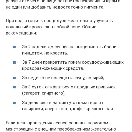
результате чего на лице останется некрасивый шрам и
не один или добавить недостаточно пигмента.
При подготовке к процедуре желательно улучшить
локальный кровоток в лобной зоне. Общие
рекомендации:
За 2 недели до сеанса не выщипывать брови
пинцетом, не красить.
За 7 дней прекратить прием сосудосуживающих,
кроворазжижающих средств.
За неделю не посещать сауну, солярий;
За 3 суток отказаться от вредных привычек
(сигарет, спиртного);
За день сесть на диету, отказаться от
газировки, энергетиков, кофе, крепкого чая.
Если день проведения сеанса совпал с периодом
менструации, с внешним преображением желательно