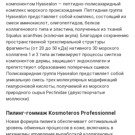
компонентом Hyasealon — пептидно-полисахаридный
комплекс морского происхождения. Пептидная группа
Hyasealon представляет собой комплекс, состоящий из
смеси аминокислот, олигопептидов, белков
коллагенового типа и эластина, полученных из тканей
Squalus acanthias (колючая акула). Благодаря сохранению
пространственной трехспиральной структуры
фрагменты (от 20 до 50 кДа) нативного 3D морского
коллагена 1 и 3 типа активизируют процессы синтеза
компонентов дермы, защищают эндоколлаген и
препятствуют образованию поперечных сшивок.
Полисахаридная группа Hyasealon представляет собой
уникальную смесь трех молекулярных модификаций
гиалуроновой кислоты, получаемой из морского
природного сырья Pectinidae (двухстворчатые
моллюски).
Пилинг-гоммаж Kosmoteros Professionnel
Новая формула пилинга обеспечивает оптимальный
уровень обменных процессов в коже, включаясь в
механизмы управления выработкой коллагеновых