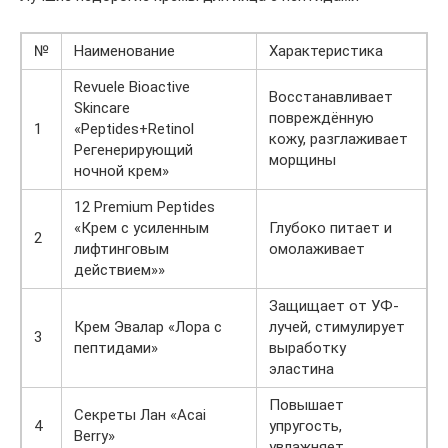
№
Наименование
Характеристика
Revuele Bioactive
Восстанавливает
Skincare
повреждённую
1
«Peptides+Retinol
кожу, разглаживает
Регенерирующий
морщины
ночной крем»
12 Premium Peptides
«Крем с усиленным
Глубоко питает и
2
лифтинговым
омолаживает
действием»»
Защищает от УФ-
Крем Эвалар «Лора с
лучей, стимулирует
3
пептидами»
выработку
эластина
Повышает
Секреты Лан «Acai
4
упругость,
Berry»
увлажняет