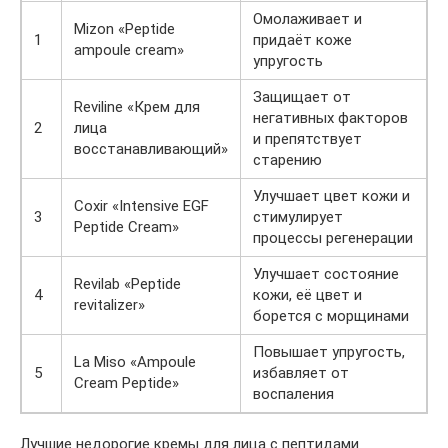
Омолаживает и
Mizon «Peptide
1
придаёт коже
ampoule cream»
упругость
Защищает от
Reviline «Крем для
негативных факторов
2
лица
и препятствует
восстанавливающий»
старению
Улучшает цвет кожи и
Coxir «Intensive EGF
3
стимулирует
Peptide Cream»
процессы регенерации
Улучшает состояние
Revilab «Peptide
4
кожи, её цвет и
revitalizer»
борется с морщинами
Повышает упругость,
La Miso «Ampoule
5
избавляет от
Cream Peptide»
воспаления
Лучшие недорогие кремы для лица с пептидами