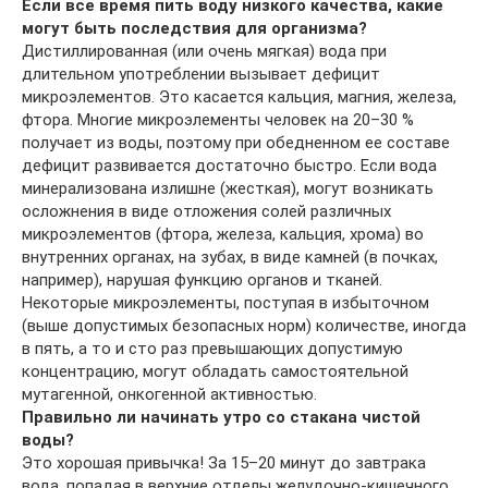
Если все время пить воду низкого качества, какие
могут быть последствия для организма?
Дистиллированная (или очень мягкая) вода при
длительном употреблении вызывает дефицит
микроэлементов. Это касается кальция, магния, железа,
фтора. Многие микроэлементы человек на 20–30 %
получает из воды, поэтому при обедненном ее составе
дефицит развивается достаточно быстро. Если вода
минерализована излишне (жесткая), могут возникать
осложнения в виде отложения солей различных
микроэлементов (фтора, железа, кальция, хрома) во
внутренних органах, на зубах, в виде камней (в почках,
например), нарушая функцию органов и тканей.
Некоторые микроэлементы, поступая в избыточном
(выше допустимых безопасных норм) количестве, иногда
в пять, а то и сто раз превышающих допустимую
концентрацию, могут обладать самостоятельной
мутагенной, онкогенной активностью.
Правильно ли начинать утро со стакана чистой
воды?
Это хорошая привычка! За 15–20 минут до завтрака
вода, попадая в верхние отделы желудочно-кишечного