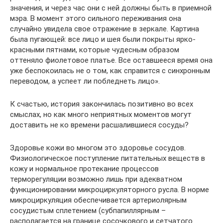
значения, и через час они с ней должны быть в приемной
мэра. В момент этого сильного переживания она
случайно увидела свое отражение в зеркале. Картина
была пугающей: все лицо и шея были покрыты ярко-
красными пятнами, которые чудесным образом
оттеняло фиолетовое платье. Все оставшееся время она
уже беспокоилась не о том, как справится с синхронным
переводом, а успеет ли побледнеть лицо».
К счастью, история закончилась позитивно во всех
смыслах, но как много неприятных моментов могут
доставить не ко времени расшалившиеся сосуды?
Здоровье кожи во многом это здоровье сосудов.
Физиологическое поступление питательных веществ в
кожу и нормальное протекание процессов
терморегуляции возможно лишь при адекватном
функционировании микроциркуляторного русла. В норме
микроциркуляция обеспечивается артериолярным
сосудистым сплетением (субпапиллярным –
располагается на границе сосочкового и сетчатого