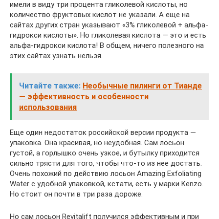
имели в виду три процента гликолевой кислоты, но
количество фруктовых кислот не указали. А еще на
сайтах других стран указывают «3% гликолевой + альфа-
гидрокси кислоты». Но гликолевая кислота — это и есть
альфа-гидрокси кислота! В общем, ничего полезного на
этих сайтах узнать нельзя.
Читайте также:
Необычные пилинги от Тианде
— эффективность и особенности
использования
Еще один недостаток российской версии продукта —
упаковка. Она красивая, но неудобная. Сам лосьон
густой, а горлышко очень узкое, и бутылку приходится
сильно трясти для того, чтобы что-то из нее достать.
Очень похожий по действию лосьон Amazing Exfoliating
Water с удобной упаковкой, кстати, есть у марки Kenzo.
Но стоит он почти в три раза дороже.
Но сам лосьон Revitalift получился эффективным и при