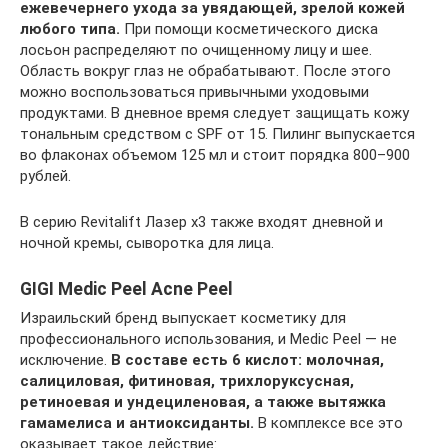
ежевечернего ухода за увядающей, зрелой кожей
любого типа.
При помощи косметического диска
лосьон распределяют по очищенному лицу и шее.
Область вокруг глаз не обрабатывают. После этого
можно воспользоваться привычными уходовыми
продуктами. В дневное время следует защищать кожу
тональным средством с SPF от 15. Пилинг выпускается
во флаконах объемом 125 мл и стоит порядка 800–900
рублей.
В серию Revitalift Лазер х3 также входят дневной и
ночной кремы, сыворотка для лица.
GIGI Medic Peel Acne Peel
Израильский бренд выпускает косметику для
профессионального использования, и Medic Peel — не
исключение.
В составе есть 6 кислот: молочная,
салициловая, фитиновая, трихлоруксусная,
ретиноевая и ундециленовая, а также вытяжка
гамамелиса и антиоксиданты.
В комплексе все это
оказывает такое действие: