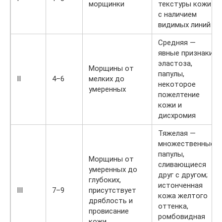
морщинки
текстуры кожи
с наличием
видимых линий
Средняя —
явные признаки
эластоза,
Морщины от
папулы,
II
4–6
мелких до
некоторое
умеренных
пожелтение
кожи и
дисхромия
Тяжелая —
множественные
папулы,
Морщины от
сливающиеся
умеренных до
друг с другом;
глубоких,
истонченная
III
7–9
присутствует
кожа желтого
дряблость и
оттенка,
провисание
ромбовидная
кожи