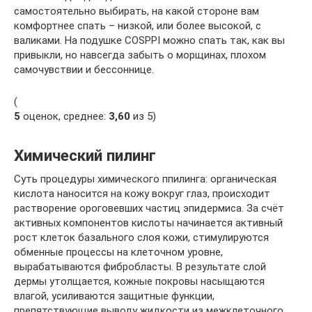
самостоятельно выбирать, на какой стороне вам
комфортнее спать – низкой, или более высокой, с
валиками. На подушке COSPPI можно спать так, как вы
привыкли, но навсегда забыть о морщинах, плохом
самочувствии и бессоннице.
(
5
оценок, среднее:
3,60
из 5)
Химический пилинг
Суть процедуры химического ппилинга: органическая
кислота наносится на кожу вокруг глаз, происходит
растворение ороговевших частиц эпидермиса. За счёт
активных компонентов кислоты начинается активный
рост клеток базального слоя кожи, стимулируются
обменные процессы на клеточном уровне,
вырабатываются фибробласты. В результате слой
дермы утолщается, кожные покровы насыщаются
влагой, усиливаются защитные функции,
препятствующие выводу жидкости из межклеточного