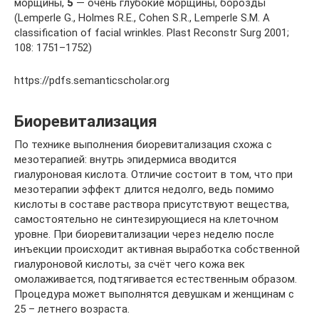
морщины,
5
— очень глубокие морщины, борозды
(Lemperle G., Holmes R.E., Cohen S.R., Lemperle S.M. A
classification of facial wrinkles. Plast Reconstr Surg 2001;
108: 1751–1752)
https://pdfs.semanticscholar.org
Биоревитализация
По технике выполнения биоревитализация схожа с
мезотерапией: внутрь эпидермиса вводится
гиалуроновая кислота. Отличие состоит в том, что при
мезотерапии эффект длится недолго, ведь помимо
кислоты в составе раствора присутствуют вещества,
самостоятельно не синтезирующиеся на клеточном
уровне. При биоревитализации через неделю после
инъекции происходит активная выработка собственной
гиалуроновой кислоты, за счёт чего кожа век
омолаживается, подтягивается естественным образом.
Процедура может выполнятся девушкам и женщинам с
25 – летнего возраста.