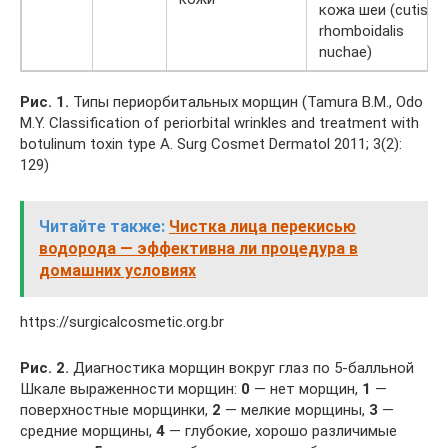
кожа шеи (cutis
rhomboidalis
nuchae)
Рис. 1.
Типы периорбитальных морщин (Tamura B.M., Odo
M.Y. Classification of periorbital wrinkles and treatment with
botulinum toxin type A. Surg Cosmet Dermatol 2011; 3(2):
129)
Читайте также:
Чистка лица перекисью
водорода — эффективна ли процедура в
домашних условиях
https://surgicalcosmetic.org.br
Рис. 2.
Диагностика морщин вокруг глаз по 5-балльной
Шкале выраженности морщин:
0
— нет морщин,
1
—
поверхностные морщинки,
2
— мелкие морщины,
3
—
средние морщины,
4
— глубокие, хорошо различимые