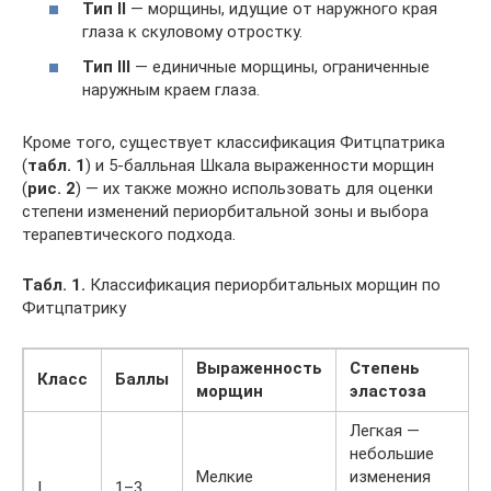
Тип II
— морщины, идущие от наружного края
глаза к скуловому отростку.
Тип III
— единичные морщины, ограниченные
наружным краем глаза.
Кроме того, существует классификация Фитцпатрика
(
табл. 1
) и 5-балльная Шкала выраженности морщин
(
рис. 2
) — их также можно использовать для оценки
степени изменений периорбитальной зоны и выбора
терапевтического подхода.
Табл. 1.
Классификация периорбитальных морщин по
Фитцпатрику
Выраженность
Степень
Класс
Баллы
морщин
эластоза
Легкая —
небольшие
Мелкие
изменения
I
1–3