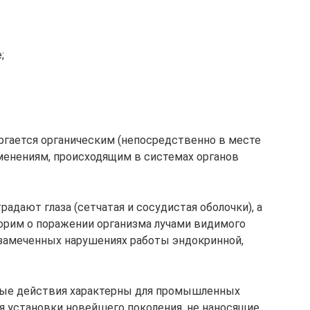
;
ергается органическим (непосредственно в месте
менениям, происходящим в системах органов
радают глаза (сетчатая и сосудистая оболочки), а
орим о поражении организма лучами видимого
о замеченных нарушениях работы эндокринной,
ые действия характерны для промышленных
я установки новейшего поколения, не наносящие