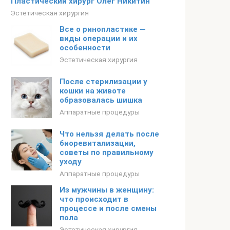
Пластический хирург Олег Никитин
Эстетическая хирургия
Все о ринопластике —
виды операции и их
особенности
Эстетическая хирургия
После стерилизации у
кошки на животе
образовалась шишка
Аппаратные процедуры
Что нельзя делать после
биоревитализации,
советы по правильному
уходу
Аппаратные процедуры
Из мужчины в женщину:
что происходит в
процессе и после смены
пола
Эстетическая хирургия