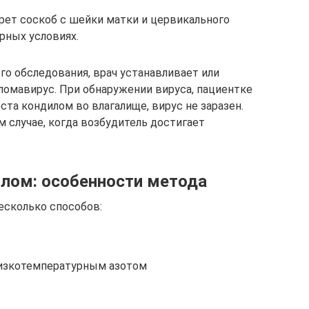
рет соскоб с шейки матки и цервикального
орных условиях.
го обследования, врач устанавливает или
ломавирус. При обнаружении вируса, пациентке
ста кондилом во влагалище, вирус не заразен.
 случае, когда возбудитель достигает
ллом: особенности метода
есколько способов:
низкотемпературным азотом