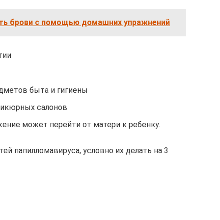
ть брови с помощью домашних упражнений
тии
дметов быта и гигиены
аникюрных салонов
ение может перейти от матери к ребенку.
й папилломавируса, условно их делать на 3