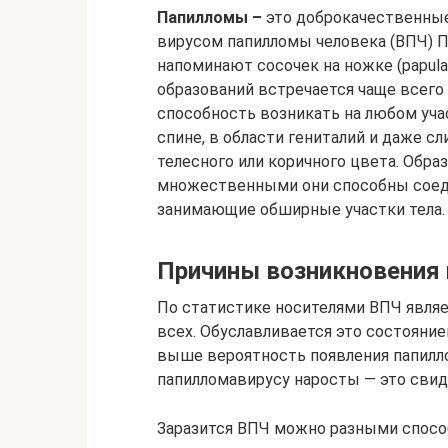
Папилломы –
это доброкачественные
вирусом папилломы человека (ВПЧ) 
напоминают сосочек на ножке (рapula
образований встречается чаще всего
способность возникать на любом участк
спине, в области гениталий и даже с
телесного или коричного цвета. Обра
множественными они способны соеди
занимающие обширные участки тела.
Причины возникновения
По статистике носителями ВПЧ являет
всех. Обуславливается это состояни
выше вероятность появления папилло
папилломавирусу наросты — это свид
Заразится ВПЧ можно разными спосо