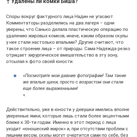
↑ Удалены ли комки Биша?
Споры вокруг фактурного лица Надин не угасают.
Комментаторы разделились на два лагеря – одни
уверены, что Санько делала пластическую операцию по
удалению жировых комков, иначе, каким образом скулы
у нее стали настолько впалыми? Другие считают, что
такое строение лица – от природы. Сама Надежда резко
отрицает хирургическое вмешательство в эту зону,
отсылая к фото своей юности.
«
Посмотрите мои давние фотографии! Там такие
же впалые щеки, просто с возрастом они стали
еще более выраженными!
».
Действительно, уже в юности у девушки имелись вполне
уверенные ямки, которые лишь стали более акцентными
ближе к 30-ти годам. Именно в этот период с лица
уходит «юношеский жирок» и, при отсутствии проблем с
лишним весом, скулы могут очертится сами по себе, без