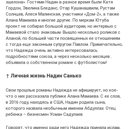
эшелона». Гостями Надин в разное время были Катя
Гордон, Эвелина Бледанс, Отар Кушанашвили, Рустам
Солнцев, Алеся Малинская, участники «Дом-2», а также
Алана Мамаева и многие другие. По меркам Ютуба
проект не собирал большой аудитории, но интервью с
Мамаевой стало знаковым. Вышло несколько роликов с
Аланой, по большей части посвященных ее отношениям
с тогда еще законным супругом Павлом. Примечательно,
что Надежда очень активно интересовалась
подробностями союза, а через несколько месяцев…
объявила о собственном романе с футболистом!
↑ Личная жизнь Надин Санько
Свои прошлые романы Надежда не афиширует, но кое-
что о них рассказала публике Алана Мамаева. С ее слов,
в 2016 году, находясь в США, Надин родила сына,
которого назвала необычным именем Абдуллах. Отец
ребенка – бизнесмен Усман Садулаев.
Говорят, что именно ради него Надежда приняла ислам,