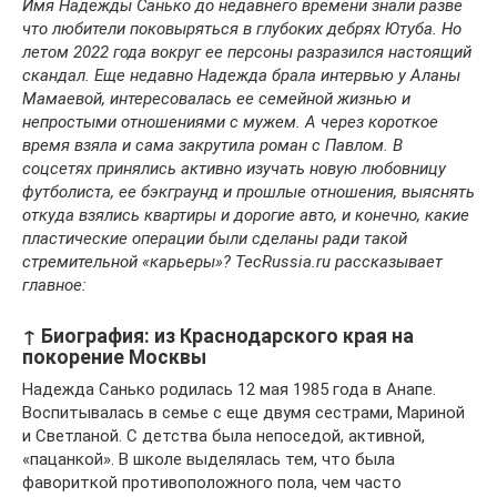
Имя Надежды Санько до недавнего времени знали разве
что любители поковыряться в глубоких дебрях Ютуба. Но
летом 2022 года вокруг ее персоны разразился настоящий
скандал. Еще недавно Надежда брала интервью у Аланы
Мамаевой, интересовалась ее семейной жизнью и
непростыми отношениями с мужем. А через короткое
время взяла и сама закрутила роман с Павлом. В
соцсетях принялись активно изучать новую любовницу
футболиста, ее бэкграунд и прошлые отношения, выяснять
откуда взялись квартиры и дорогие авто, и конечно, какие
пластические операции были сделаны ради такой
стремительной «карьеры»? TecRussia.ru рассказывает
главное:
↑ Биография: из Краснодарского края на
покорение Москвы
Надежда Санько родилась 12 мая 1985 года в Анапе.
Воспитывалась в семье с еще двумя сестрами, Мариной
и Светланой. С детства была непоседой, активной,
«пацанкой». В школе выделялась тем, что была
фавориткой противоположного пола, чем часто