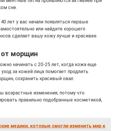
пигментные пятна проявляются активнее при
хом сне.
и 40 лет у вас начали появляться первые
самостоятельно или найдите хорошего
ансов сделает вашу кожу лучше и красивее.
 от морщин
жно начинать с 20-25 лет, когда кожа еще
й уход за кожей лица помогает продлить
рщин, сохранить красивый овал.
ны возрастные изменения, потому что
ировать правильно подобранные косметикой,
кие медики, которые смогли изменить мир к