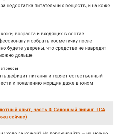
-за недостатка питательных веществ, и на коже
кожи, возраста и входящих в состав
ессионалу и собрать косметичку после
но будете уверены, что средства не навредят
 можно дольше.
 стрессы
ать дефицит питания и теряет естественный
ивести к появлению морщин даже в юном
отный опыт, часть 3: Салонный пилинг ТСА
ожа сейчас)
и уходе за кожей? Не переживайте — их можно