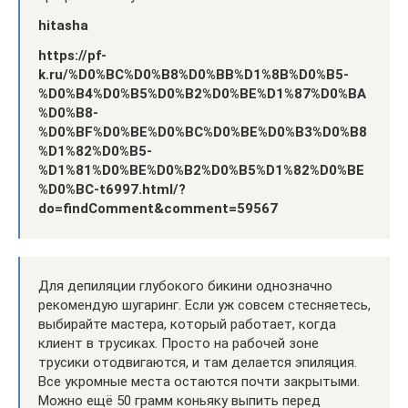
hitasha
https://pf-
k.ru/%D0%BC%D0%B8%D0%BB%D1%8B%D0%B5-
%D0%B4%D0%B5%D0%B2%D0%BE%D1%87%D0%BA
%D0%B8-
%D0%BF%D0%BE%D0%BC%D0%BE%D0%B3%D0%B8
%D1%82%D0%B5-
%D1%81%D0%BE%D0%B2%D0%B5%D1%82%D0%BE
%D0%BC-t6997.html/?
do=findComment&comment=59567
Для депиляции глубокого бикини однозначно
рекомендую шугаринг. Если уж совсем стесняетесь,
выбирайте мастера, который работает, когда
клиент в трусиках. Просто на рабочей зоне
трусики отодвигаются, и там делается эпиляция.
Все укромные места остаются почти закрытыми.
Можно ещё 50 грамм коньяку выпить перед