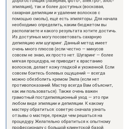
дорогостоящих (лазерная, фото-, электро-, элос-
эпиляция), так и более доступных (восковая,
сахарная депиляции и удаление волосков с
помощью смолы), ещё есть эпиляторы. Для начала
необходимо определить, каким бюджетом вы
располагаете и какого результата хотите достичь.
Из доступных могу посоветовать сахарную
депиляцию или шугаринг. Данный метод имеет
очень много плюсов (если честно — минусов
совсем не знаю, их просто нет. Шугаринг — более
мягкая процедура, не приводит к врастанию
волосков, делает кожу гладкой и ухоженной. Если
совсем боитесь болевых ощущений — всегда
можно обезболить кремом Эмла (если нет
противопоказаний. Мастер всегда Вам объяснит,
как им пользоваться). Также очень важен
грамотный постдепиляционный уход — это при
любом виде эпиляции и депиляции. К какому
мастеру обратиться: советую сначала узнать
отзывы о мастере, прежде чем решаться на
процедуру. Желательно обратиться к опытному
профессионалу с большой клиентской базой.