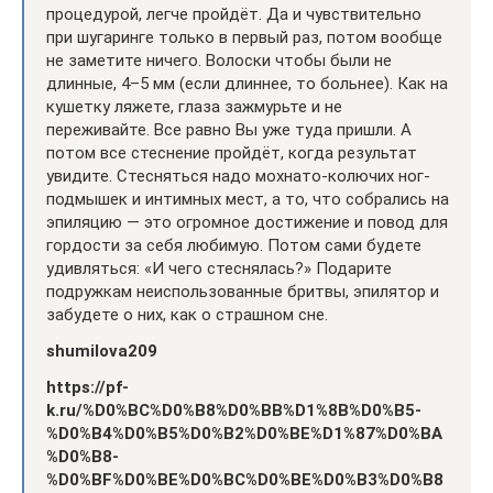
процедурой, легче пройдёт. Да и чувствительно
при шугаринге только в первый раз, потом вообще
не заметите ничего. Волоски чтобы были не
длинные, 4–5 мм (если длиннее, то больнее). Как на
кушетку ляжете, глаза зажмурьте и не
переживайте. Все равно Вы уже туда пришли. А
потом все стеснение пройдёт, когда результат
увидите. Стесняться надо мохнато-колючих ног-
подмышек и интимных мест, а то, что собрались на
эпиляцию — это огромное достижение и повод для
гордости за себя любимую. Потом сами будете
удивляться: «И чего стеснялась?» Подарите
подружкам неиспользованные бритвы, эпилятор и
забудете о них, как о страшном сне.
shumilova209
https://pf-
k.ru/%D0%BC%D0%B8%D0%BB%D1%8B%D0%B5-
%D0%B4%D0%B5%D0%B2%D0%BE%D1%87%D0%BA
%D0%B8-
%D0%BF%D0%BE%D0%BC%D0%BE%D0%B3%D0%B8