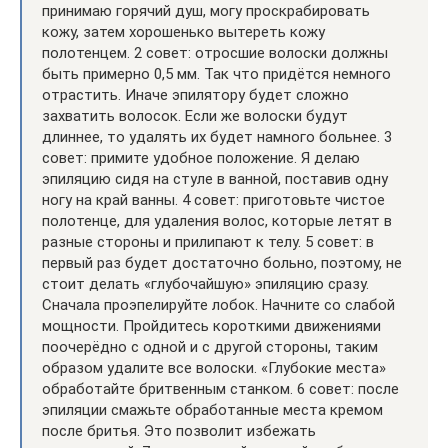
принимаю горячий душ, могу проскрабировать
кожу, затем хорошенько вытереть кожу
полотенцем. 2 совет: отросшие волоски должны
быть примерно 0,5 мм. Так что придётся немного
отрастить. Иначе эпилятору будет сложно
захватить волосок. Если же волоски будут
длиннее, то удалять их будет намного больнее. 3
совет: примите удобное положение. Я делаю
эпиляцию сидя на стуле в ванной, поставив одну
ногу на край ванны. 4 совет: приготовьте чистое
полотенце, для удаления волос, которые летят в
разные стороны и прилипают к телу. 5 совет: в
первый раз будет достаточно больно, поэтому, не
стоит делать «глубочайшую» эпиляцию сразу.
Сначала проэпелируйте лобок. Начните со слабой
мощности. Пройдитесь короткими движениями
поочерёдно с одной и с другой стороны, таким
образом удалите все волоски. «Глубокие места»
обработайте бритвенным станком. 6 совет: после
эпиляции смажьте обработанные места кремом
после бритья. Это позволит избежать