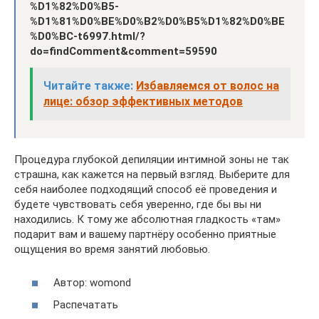
%D1%82%D0%B5-
%D1%81%D0%BE%D0%B2%D0%B5%D1%82%D0%BE
%D0%BC-t6997.html/?
do=findComment&comment=59590
Читайте также:
Избавляемся от волос на
лице: обзор эффективных методов
Процедура глубокой депиляции интимной зоны не так
страшна, как кажется на первый взгляд. Выберите для
себя наиболее подходящий способ её проведения и
будете чувствовать себя уверенно, где бы вы ни
находились. К тому же абсолютная гладкость «там»
подарит вам и вашему партнёру особенно приятные
ощущения во время занятий любовью.
Автор: womond
Распечатать