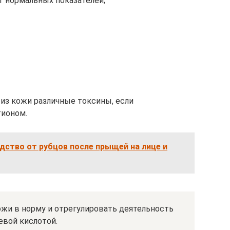
т нормальных показателей;
из кожи различные токсины, если
тионом.
ство от рубцов после прыщей на лице и
ожи в норму и отрегулировать деятельность
евой кислотой.