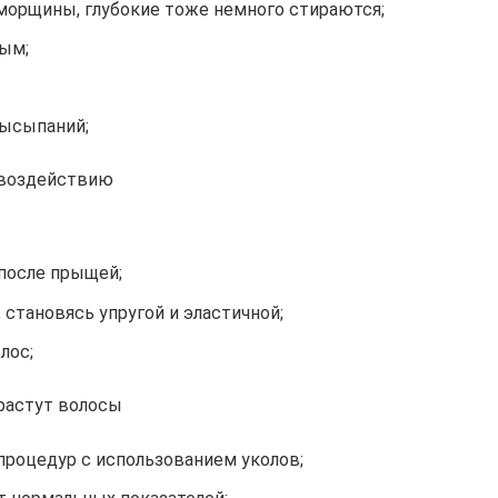
орщины, глубокие тоже немного стираются;
ым;
высыпаний;
у воздействию
после прыщей;
 становясь упругой и эластичной;
лос;
растут волосы
процедур с использованием уколов;