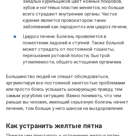
заядлых курильщиков цвет кожных покровов,
зубов и ногтевых пластин меняется, но больше
всего страдают внутренние органы. Частое
курение является провокатором таких
заболеваний как пародонтоз или цирроз печени;
Цирроз печени. Болезнь проявляется в
пожелтении ладоней и ступней. Также больной
может страдать от постоянной тошноты,
пересыхания ротовой полости, быстрой
утомляемости, общего истощения организма.
Большинство людей не спешат обследоваться,
аргументируя все постоянной занятостью проблемами
или просто боясь услышать шокирующую правду, тем
самым усугубляя ситуацию. Важно понимать, что чем
раньше вы человек, имеющий серьезную болезнь начнет
лечение, том больше у него шансов на выздоровление.
Как устранить желтые пятна
Прежде чем приступать к устранению желтых пятен,