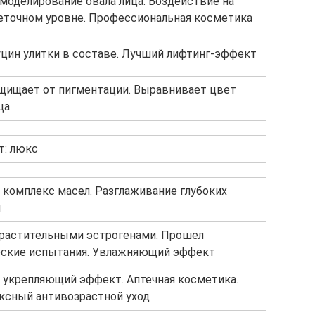
моделирование овала лица. Воздействие на
еточном уровне. Профессиональная косметика
цин улитки в составе. Лучший лифтинг-эффект
щищает от пигментации. Выравнивает цвет
ца
т: люкс
комплекс масел. Разглаживание глубоких
н
 растительными эстрогенами. Прошел
еские испытания. Увлажняющий эффект
 укрепляющий эффект. Аптечная косметика.
ксный антивозрастной уход