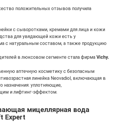
жество положительных отзывов получила
нейки с сыворотками, кремами для лица и кожи
едства для увядающей кожи есть у
ема с натуральным составом, а также продукцию
дителей в люксовом сегменте стала фирма
Vichy.
венную аптечную косметику с безопасным
антивозрастная линейка Neovadiol, включающая в
о назначения: уплотняющие,
щим и лифтинг-эффектом.
вающая мицеллярная вода
t Expert