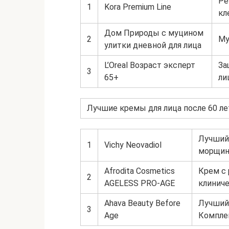
Ре
1
Kora Premium Line
кл
Дом Природы с муцином
2
Му
улитки дневной для лица
L’Oreal Возраст эксперт
За
3
65+
ли
Лучшие кремы для лица после 60 ле
Лучший 
1
Vichy Neovadiol
морщи
Afrodita Cosmetics
Крем с
2
AGELESS PRO-AGE
клинич
Ahava Beauty Before
Лучший
3
Age
Компле