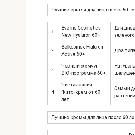
Лучшие кремы для лица после 60 ле
Eveline Cosmetics
Для днев
1
New Hyaluron 60+
зеленого
Belkosmex Hialuron
2
Два типа
Active 60+
Черный жемчуг
Натураль
3
BIO-программа 60+
шелушен
Чистая линия
Самый д
4
Фито-крем от 60
растени
лет
Лучшие кремы для лица после 60 ле