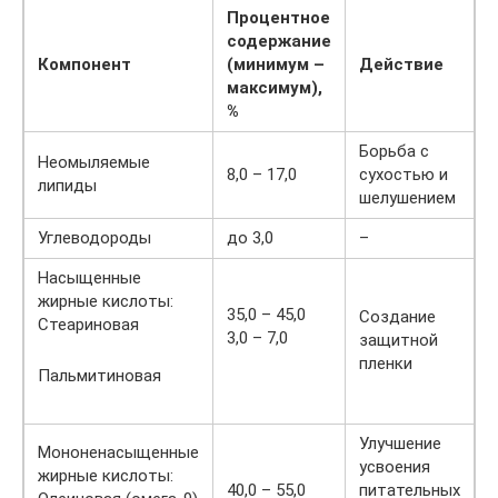
Процентное
содержание
Компонент
(минимум –
Действие
максимум),
%
Борьба с
Неомыляемые
8,0 – 17,0
сухостью и
липиды
шелушением
Углеводороды
до 3,0
–
Насыщенные
жирные кислоты:
35,0 – 45,0
Создание
Стеариновая
3,0 – 7,0
защитной
пленки
Пальмитиновая
Улучшение
Мононенасыщенные
усвоения
жирные кислоты:
40,0 – 55,0
питательных