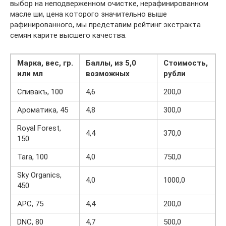
выбор на неподверженном очистке, нерафинированном
масле ши, цена которого значительно выше
рафинированного, мы представим рейтинг экстракта
семян карите высшего качества.
Марка, вес, гр.
Баллы, из 5,0
Стоимость,
или мл
возможных
рубли
Спивакъ, 100
4,6
200,0
Ароматика, 45
4,8
300,0
Royal Forest,
4,4
370,0
150
Tara, 100
4,0
750,0
Sky Organics,
4,0
1000,0
450
APC, 75
4,4
200,0
DNC, 80
4,7
500,0