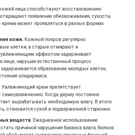
 кожей лица способствуют восстановлению
едотвращают появление обезвоживания, сухости,
о крема может проявляться в разных формах:
ния кожи.
Кожный покров регулярно
вые клетки, а старые отмирают и
с увлажняющим эффектом задерживает
 лице, нарушая естественный процесс
о задерживается образование молодых клеток,
стояния эпидермиса.
. Увлажняющий крем препятствует
 самоувлажнению. Когда дерму постоянно
тает вырабатывать необходимую влагу. В итоге
ть, становится сухой и подверженной старению.
зных веществ
. Ежедневное использование
тать причиной нарушения баланса влаги, белков
акой сбой чреват снижением защитных функций