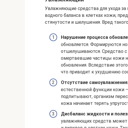
Увлажняющие средства для ухода за
водного баланса в клетках кожи, пр
стянутости и шелушения. Вред таког
Нарушение процесса обновле
обновляется. Формируются но
отшелушиваются. Средство 
омертвевшие частицы кожи на
обновления. Вследствие этог
что приводит к ухудшению со
Отсутствие самоувлажнения
естественной функции кожи —
подпитывают, организм перес
кожа начинает терять упругос
Дисбаланс жидкости и поле
увлажняющих средств может с
и липидов в клетках кожи. Т