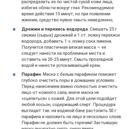
распределить ее по чистой сухой коже лица,
избегая области вокруг глаз. Рекомендуемое
время действия 15 минут, но при появлении
жжения, средство нужно смыть немедленно;
Дрожжи и перекись водорода
. Смешать 25 г
свежих (сырых) дрожжей и 1 ст. ложку перекиси
водорода, добавить 1 ч. ложку сока лимона.
Получится пластичная вязкая масса — ее
следует нанести на проблемные места и
оставить на 20-25 минут. Смыть прохладной
водой и нанести успокаивающий крем;
Парафин
. Маска с белым парафином поможет
глубоко очистить поры в домашних условиях.
Перед нанесением важно полностью очистить
лицо от кожного сала, иначе маска не
«сцепиться» с кожей. Для этой цели подойдет
любой лосьон, содержащий спирт. Процедура
выглядит так: на водяной бане растопить 50 г
парафина и наложить на лицо в несколько слоев.
Парафин не должен быть горячим! Застывшую
маску аккуратно снять снизу вверх.