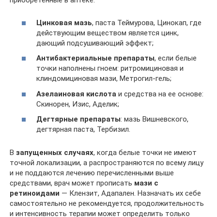
приобретенные в аптеке:
Цинковая мазь
, паста Теймурова, Цинокап, где
действующим веществом является цинк,
дающий подсушивающий эффект;
Антибактериальные препараты
, если белые
точки наполнены гноем: ритромициновая и
клиндомициновая мази, Метрогил-гель;
Азелаиновая кислота
и средства на ее основе:
Скинорен, Изис, Аделик;
Дегтярные препараты
: мазь Вишневского,
дегтярная паста, Тербизил.
В
запущенных случаях
, когда белые точки не имеют
точной локализации, а распространяются по всему лицу
и не поддаются лечению перечисленными выше
средствами, врач может прописать
мази с
ретиноидами
— Клензит, Адапален. Назначать их себе
самостоятельно не рекомендуется, продолжительность
и интенсивность терапии может определить только