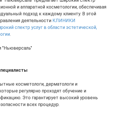
и "Ньюверсаль" предлагает широкий спектр
ционной и аппаратной косметологии, обеспечивая
дуальный подход к каждому клиенту. В этой
равления деятельности
КЛИНИКИ
ий спектр услуг в области эстетической,
логии
.
 "Ньюверсаль"
специалисты
пытные косметологи, дерматологи и
 которые регулярно проходят обучение и
икацию. Это гарантирует высокий уровень
зопасности всех процедур.