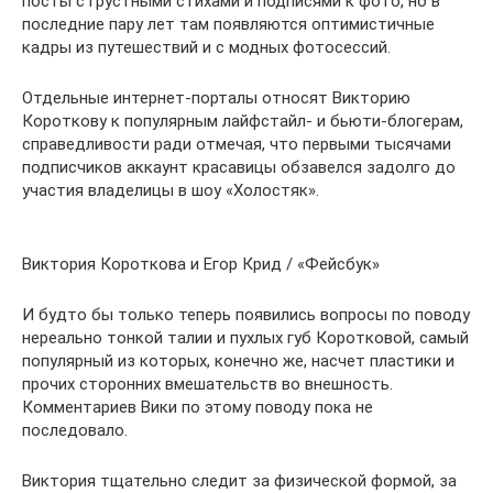
посты с грустными стихами и подписями к фото, но в
последние пару лет там появляются оптимистичные
кадры из путешествий и с модных фотосессий.
Отдельные интернет-порталы относят Викторию
Короткову к популярным лайфстайл- и бьюти-блогерам,
справедливости ради отмечая, что первыми тысячами
подписчиков аккаунт красавицы обзавелся задолго до
участия владелицы в шоу «Холостяк».
Виктория Короткова и Егор Крид / «Фейсбук»
И будто бы только теперь появились вопросы по поводу
нереально тонкой талии и пухлых губ Коротковой, самый
популярный из которых, конечно же, насчет пластики и
прочих сторонних вмешательств во внешность.
Комментариев Вики по этому поводу пока не
последовало.
Виктория тщательно следит за физической формой, за