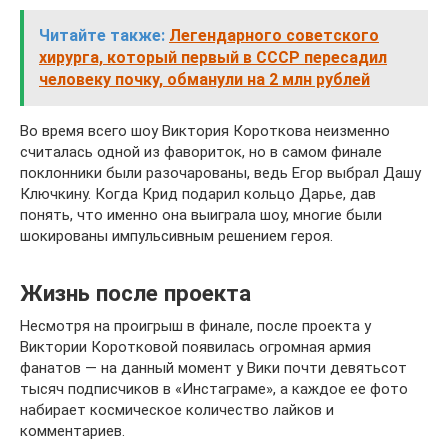
Читайте также:
Легендарного советского
хирурга, который первый в СССР пересадил
человеку почку, обманули на 2 млн рублей
Во время всего шоу Виктория Короткова неизменно
считалась одной из фавориток, но в самом финале
поклонники были разочарованы, ведь Егор выбрал Дашу
Ключкину. Когда Крид подарил кольцо Дарье, дав
понять, что именно она выиграла шоу, многие были
шокированы импульсивным решением героя.
Жизнь после проекта
Несмотря на проигрыш в финале, после проекта у
Виктории Коротковой появилась огромная армия
фанатов — на данный момент у Вики почти девятьсот
тысяч подписчиков в «Инстаграме», а каждое ее фото
набирает космическое количество лайков и
комментариев.