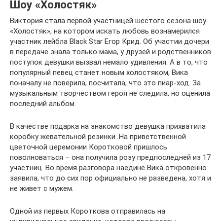
Шоу «Холостяк»
Виктория стала первой участницей шестого сезона шоу
«Холостяк», на котором искать любовь вознамерился
участник лейбла Black Star Егор Крид. Об участии дочери
в передаче знала только мама, у друзей и родственников
поступок девушки вызвал немало удивления. А в то, что
популярный певец станет новым холостяком, Вика
поначалу не поверила, посчитала, что это пиар-ход. За
музыкальным творчеством героя не следила, но оценила
последний альбом.
В качестве подарка на знакомство девушка прихватила
коробку жевательной резинки. На приветственной
цветочной церемонии Коротковой пришлось
поволноваться – она получила розу предпоследней из 17
участниц. Во время разговора наедине Вика откровенно
заявила, что до сих пор официально не разведена, хотя и
не живет с мужем.
Одной из первых Короткова отправилась на